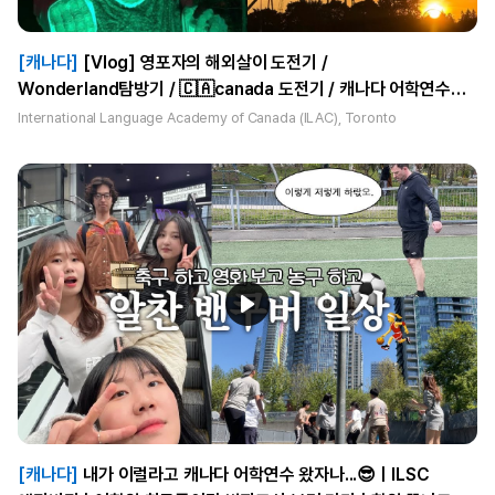
[캐나다]
[Vlog] 영포자의 해외살이 도전기 /
Wonderland탐방기 / 🇨🇦canada 도전기 / 캐나다 어학연수🍁
/ 할로윈 특집
International Language Academy of Canada (ILAC), Toronto
[캐나다]
내가 이럴라고 캐나다 어학연수 왔자나...😎ㅣILSC