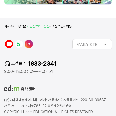
회사소개
이용약관
개인정보처리방침
제휴문의
인재채용
y
n
i
FAMILY SITE
o
a
n
u
v
s
t
e
t
1833-2341
고객문의
u
r
a
b
b
g
9:00~18:00
주말·공휴일 제외
e
l
r
o
a
g
m
(주)이디엠에듀케이션
대표이사: 서동성
사업자등록번호: 220-86-39587
서울 서초구 서초대로78길 22 홍우제2빌딩 6층
COPYRIGHT edm EDUCATION ALL RIGHTS RESERVED