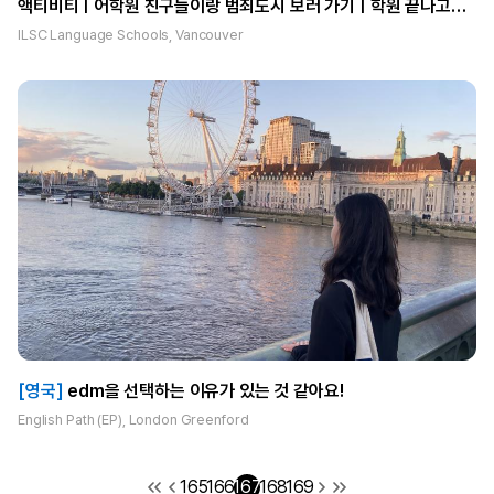
액티비티ㅣ어학원 친구들이랑 범죄도시 보러 가기ㅣ학원 끝나고
공원에서 농구하는 낭만🤤
ILSC Language Schools, Vancouver
[영국]
edm을 선택하는 이유가 있는 것 같아요!
English Path (EP), London Greenford
165
166
167
168
169