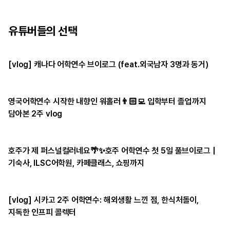
유튜버들의 선택
[vlog] 캐나다 어학연수 브이로그 (feat.외국남자 3명과 동거)
영국어학연수 시작한 내향인 워홀러👨🏻‍💻 입학부터 졸업까지
담아본 2주 vlog
호주가 제 퍼스널컬러네요🌴✨호주 어학연수 첫 5일 풀브이로그 |
기숙사, ILSC어학원, 카페클래스, 쇼핑까지
[vlog] 시카고 2주 어학연수: 해외생활 느낀 점, 한식처돌이,
지독한 인프피 콜렉터