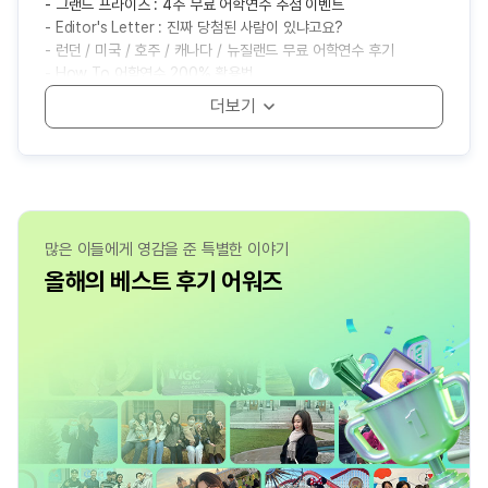
- 그랜드 프라이즈 : 4주 무료 어학연수 추첨 이벤트
- 영국유학 장학금 프로그램
- 연말 무드 따라 고르는 어학연수 코스
- 토론토&밴쿠버 인생샷 스팟 모음집
- 내 성향에 딱 맞는 영국 도시는 어디?
- Editor's Letter : 진짜 당첨된 사람이 있냐고요?
- 영국 석사 지원 준비 과정 총정리
- 이건 꼭! 국가별 Winter Must-Do List
- 퇴사하고 캐나다 어학연수 떠나요!
- 자연 그 자체! 브라이튼에 왔어요
- 런던 / 미국 / 호주 / 캐나다 / 뉴질랜드 무료 어학연수 후기
- 프리마스터로 석사 준비 제대로 하기
- 공부는 토론토에서, 연말은 뉴욕에서!
- 영어 공부부터 해외 취업 경험까지!
- 축구가 좋아서 맨체스터로 왔어요!
- How To 어학연수 200% 활용법
- 석사 입학 전 필수 준비 리스트
- 어학연수 도시별 크리스마스 후기
- 캐나다 어학연수 출국 전 이것만 챙기세요
- 본머스에서 영어와 친해지는 중
- 다음 주인공은 당신입니다! 유학박람회 일정
- 첫 한 달이 1년을 결정한다
- 겨울 캐나다 어학연수 준비물
- 예비 유학생들과 선배들의 만남, edm네트워킹 데이
- edm유학센터 런던지사 소셜데이 후기
- 직접 듣는 어학연수 Vlog
- 셰필드에서 석사 과정을 한다는 것
- 영국 석사 유학생의 버밍엄 적응기
- 석사생이 에딘버러에서 사는 법
많은 이들에게 영감을 준 특별한 이야기
올해의 베스트 후기 어워즈