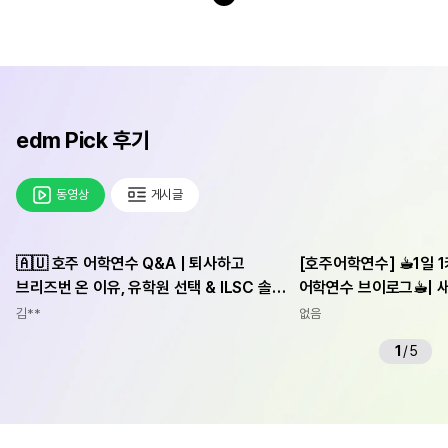
edm Pick 후기
동영상
게시글
🇦🇺 호주 어학연수 Q&A | 퇴사하고
[호주어학연수] ☕︎1일 
브리즈번 온 이유, 유학원 선택 & ILSC 솔직
어학연수 브이로그☕︎| 
후기
Impact에 가요!, 킴
김**
없음
1
/
5