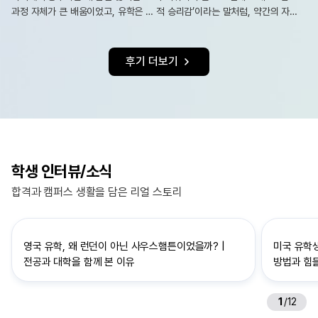
과정 자체가 큰 배움이었고, 유학은 분
적 승리감’이라는 말처럼, 약간의 자신
명 인생의 한 페이지를 빛나게 해줄 소
감과 밝은 미소만 있다면 해외에서도
중한 경험이 될 것이라 확신합니다.
무엇이든 해낼 수 있을 거예요.
후기 더보기
학생 인터뷰/소식
합격과 캠퍼스 생활을 담은 리얼 스토리
영국 유학, 왜 런던이 아닌 사우스햄튼이었을까? |
미국 유학
전공과 대학을 함께 본 이유
방법과 힘들
1
/
12