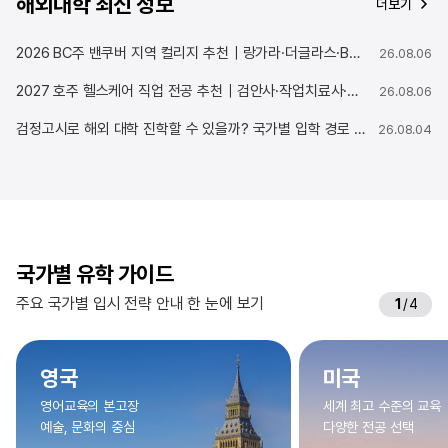
해외대학 최신 정보
더보기
2026 BC주 밴쿠버 지역 컬리지 추천｜랑가라·더글라스·BCIT 비교
26.08.06
2027 호주 헬스케어 직업 전공 추천｜검안사·작업치료사·물리치료사 비교
26.08.06
검정고시로 해외 대학 진학할 수 있을까? 국가별 입학 경로 총정리
26.08.04
국가별 유학 가이드
주요 국가별 입시 전략 안내 한 눈에 보기
1
/
4
영국
미국
영어교육의 본고장
세계 최고 수준의 교육
예술, 문화의 중심
다양한 전공 선택