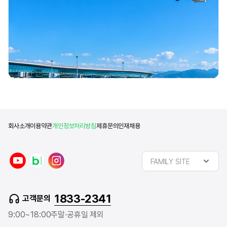
회사소개
이용약관
개인정보처리방침
제휴문의
인재채용
y
n
i
FAMILY SITE
o
a
n
u
v
s
t
e
t
1833-2341
고객문의
u
r
a
b
b
g
9:00~18:00
주말·공휴일 제외
e
l
r