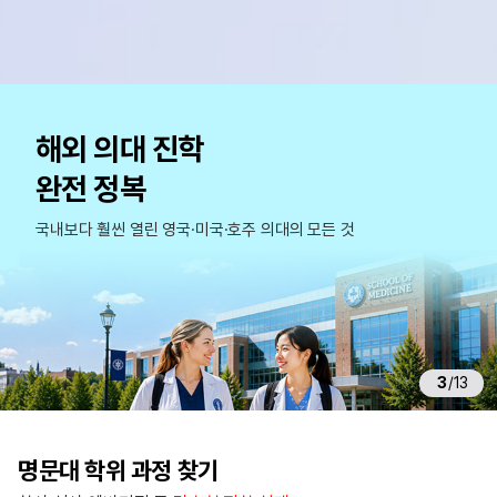
해
외
해외 의대 진학
대
학
완전 정복
진
학
국내보다 훨씬 열린 영국·미국·호주 의대의 모든 것
가
이
드
—
학
부
3
/
13
·
석
사
·
명문대 학위 과정 찾기
파