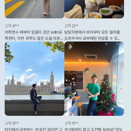
고객 권**
고객 김**
어학연수 때부터 믿음이 갔던 edm유
담당자분께서 비자부터 모든 절차를
학센터, 이번 유학도 많은 도움 덕분에
도와주셔서 공부에만 전념할 수 있었
수월하게 준비할 수 있었고 없었으면
고, 런던 지사 덕분에 시차 걱정 없이
정말 힘들었을 거예요.
언제든 도움을 받을 수 있었어요.
고객 현**
고객 최**
타지에서 공부하는 게 쉽진 않지만 그
무서워하지 말고 도전해 보세요! ‘압도