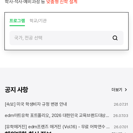
학사·석사·예비과정 등
맞춤형 진학 설계
운
데
이
프로그램
학교/기관
션
|
e
국가, 전공 선택
d
m
유
학
센
터
공지 사항
더보기
[속보] 미국 학생비자 규정 변경 안내
26.07.31
edm아트유학 포트폴리오, 2026 대한민국 교육브랜드대상 미술유학 부문 12년 연속 1위 수상
26.07.03
[유학매거진] edm프렌즈 매거진 (Vol.16) - 무료 어학연수 당첨! 리얼 후기
26.07.01