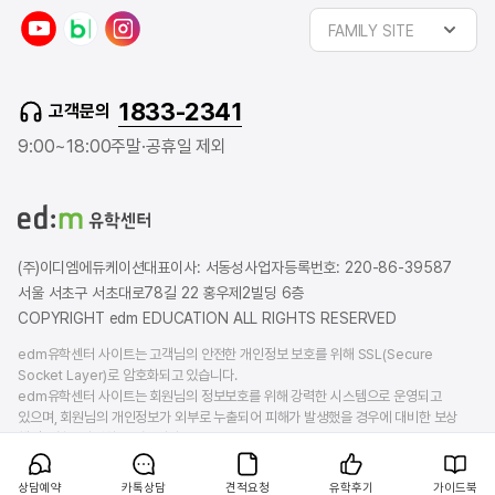
y
n
i
FAMILY SITE
o
a
n
u
v
s
t
e
t
1833-2341
고객문의
u
r
a
b
b
g
9:00~18:00
주말·공휴일 제외
e
l
r
o
a
g
m
(주)이디엠에듀케이션
대표이사: 서동성
사업자등록번호: 220-86-39587
서울 서초구 서초대로78길 22 홍우제2빌딩 6층
COPYRIGHT edm EDUCATION ALL RIGHTS RESERVED
edm유학센터 사이트는 고객님의 안전한 개인정보 보호를 위해 SSL(Secure
Socket Layer)로 암호화되고 있습니다.
edm유학센터 사이트는 회원님의 정보보호를 위해 강력한 시스템으로 운영되고
있으며, 회원님의 개인정보가 외부로 누출되어 피해가 발생했을 경우에 대비한 보상
책임보험을 가입하고 있습니다.
상담예약
카톡상담
견적요청
유학후기
가이드북