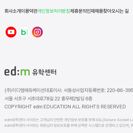
회사소개
이용약관
개인정보처리방침
제휴문의
인재채용
찾아오시는 길
y
n
i
o
a
n
u
v
s
t
e
t
u
r
a
b
b
g
e
l
r
o
a
g
m
(주)이디엠에듀케이션
대표이사: 서동성
사업자등록번호: 220-86-39
서울 서초구 서초대로78길 22 홍우제2빌딩 6층
COPYRIGHT edm EDUCATION ALL RIGHTS RESERVED
edm유학센터 사이트는 고객님의 안전한 개인정보 보호를 위해 SSL(Secure Socket L
edm유학센터 사이트는 회원님의 정보보호를 위해 강력한 시스템으로 운영되고 있으며, 