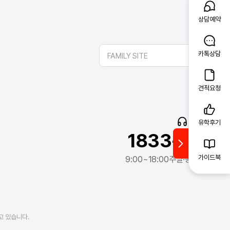
상담예약
카톡상담
FAMILY SITE
견적요청
고객문의
유학후기
1833-2341
가이드북
9:00~18:00
주말·공휴일 제외
고 있습니다.