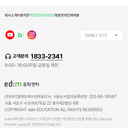
회사소개
이용약관
개인정보처리방침
제휴문의
인재채용
y
n
i
FAMILY SITE
o
a
n
u
v
s
t
e
t
1833-2341
고객문의
u
r
a
b
b
g
9:00~18:00
주말·공휴일 제외
e
l
r
o
a
g
m
(주)이디엠에듀케이션
대표이사: 서동성
사업자등록번호: 220-86-39587
서울 서초구 서초대로78길 22 홍우제2빌딩 6층
COPYRIGHT edm EDUCATION ALL RIGHTS RESERVED
edm유학센터 사이트는 고객님의 안전한 개인정보 보호를 위해 SSL(Secure
Socket Layer)로 암호화되고 있습니다.