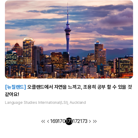
[뉴질랜드]
오클랜드에서 자연을 느끼고, 조용히 공부 할 수 있을 것
같아요!
Language Studies International(LSI), Auckland
169
170
171
172
173