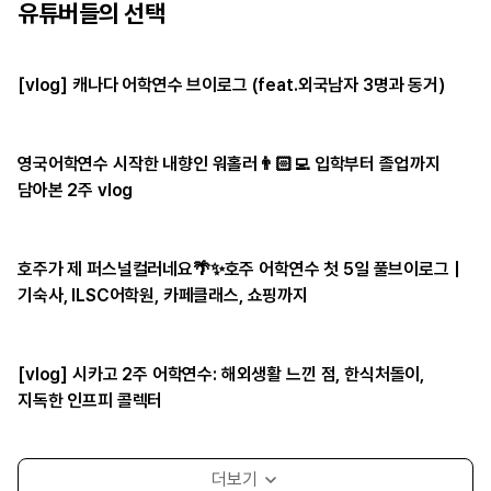
유튜버들의 선택
[vlog] 캐나다 어학연수 브이로그 (feat.외국남자 3명과 동거)
영국어학연수 시작한 내향인 워홀러👨🏻‍💻 입학부터 졸업까지
담아본 2주 vlog
호주가 제 퍼스널컬러네요🌴✨호주 어학연수 첫 5일 풀브이로그 |
기숙사, ILSC어학원, 카페클래스, 쇼핑까지
[vlog] 시카고 2주 어학연수: 해외생활 느낀 점, 한식처돌이,
지독한 인프피 콜렉터