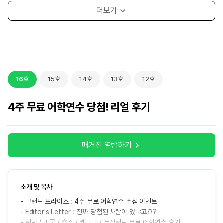
16호
15호
14호
13호
12호
4주 무료 어학연수 당첨! 리얼 후기
매거진 열람하기
매거진 열람하기
매거진 열람하기
매거진 열람하기
매거진 열람하기
소개 및 목차
소개 및 목차
소개 및 목차
소개 및 목차
소개 및 목차
- 그랜드 프라이즈 : 4주 무료 어학연수 추첨 이벤트
- 영국유학 장학금 프로그램
- 연말 무드 따라 고르는 어학연수 코스
- 토론토&밴쿠버 인생샷 스팟 모음집
- 내 성향에 딱 맞는 영국 도시는 어디?
- Editor's Letter : 진짜 당첨된 사람이 있냐고요?
- 영국 석사 지원 준비 과정 총정리
- 이건 꼭! 국가별 Winter Must-Do List
- 퇴사하고 캐나다 어학연수 떠나요!
- 자연 그 자체! 브라이튼에 왔어요
- 런던 / 미국 / 호주 / 캐나다 / 뉴질랜드 무료 어학연수 후기
- 프리마스터로 석사 준비 제대로 하기
- 공부는 토론토에서, 연말은 뉴욕에서!
- 영어 공부부터 해외 취업 경험까지!
- 축구가 좋아서 맨체스터로 왔어요!