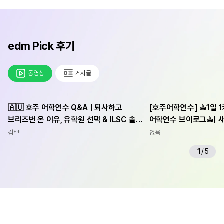
edm Pick 후기
동영상
게시글
🇦🇺 호주 어학연수 Q&A | 퇴사하고
[호주어학연수] ☕︎1일 
브리즈번 온 이유, 유학원 선택 & ILSC 솔직
어학연수 브이로그☕︎| 
후기
Impact에 가요!, 킴
김**
없음
1
/
5