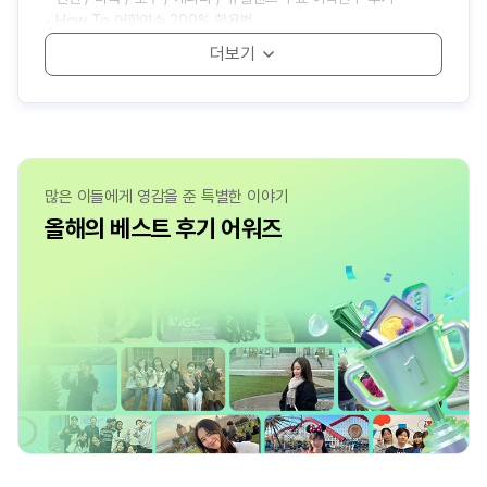
- How To 어학연수 200% 활용법
- 석사 입학 전 필수 준비 리스트
- 어학연수 도시별 크리스마스 후기
- 캐나다 어학연수 출국 전 이것만 챙기세요
- 본머스에서 영어와 친해지는 중
- 다음 주인공은 당신입니다! 유학박람회 일정
- 첫 한 달이 1년을 결정한다
- 겨울 캐나다 어학연수 준비물
- 예비 유학생들과 선배들의 만남, edm네트워킹 데이
- edm유학센터 런던지사 소셜데이 후기
- 직접 듣는 어학연수 Vlog
- 셰필드에서 석사 과정을 한다는 것
- 영국 석사 유학생의 버밍엄 적응기
- 석사생이 에딘버러에서 사는 법
많은 이들에게 영감을 준 특별한 이야기
올해의 베스트 후기 어워즈