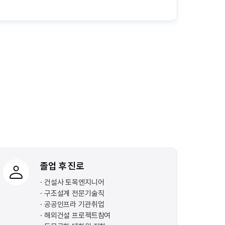
졸업 후 진로
건설사 토목엔지니어
구조설계 전문기술직
공공인프라 기관취업
해외건설 프로젝트참여