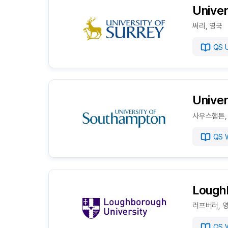
Univer
써리, 영국
QS U
Univer
사우스햄튼,
QS W
Lough
러프버러, 
QS W