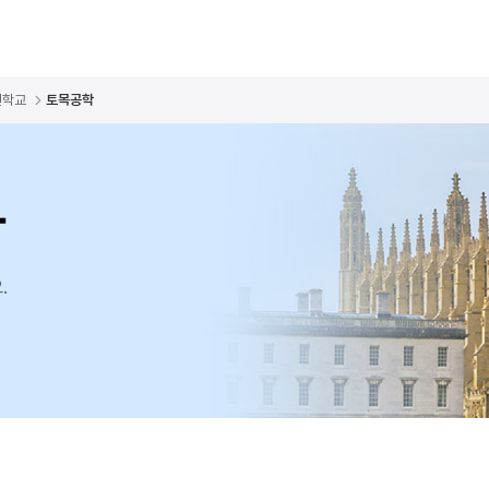
천학교
토목공학
학
.