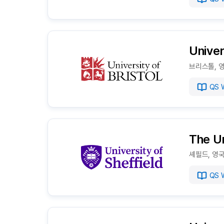
Univer
브리스톨, 
QS W
The Un
셰필드, 영
QS W