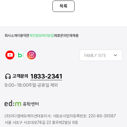
목록
회사소개
이용약관
개인정보처리방침
제휴문의
인재채용
y
n
i
FAMILY SITE
o
a
n
u
v
s
t
e
t
1833-2341
고객문의
u
r
a
b
b
g
9:00~18:00
주말·공휴일 제외
e
l
r
o
a
g
m
(주)이디엠에듀케이션
대표이사: 서동성
사업자등록번호: 220-86-39587
서울 서초구 서초대로78길 22 홍우제2빌딩 6층