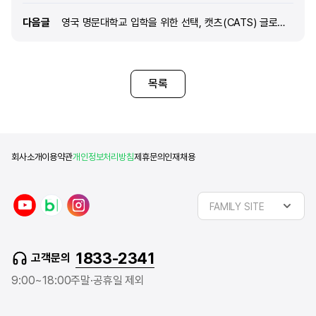
다음글
다음글
영국 명문대학교 입학을 위한 선택, 캣츠(CATS) 글로벌 국제학교!
목록
회사소개
이용약관
개인정보처리방침
제휴문의
인재채용
y
n
i
FAMILY SITE
o
a
n
u
v
s
t
e
t
1833-2341
고객문의
u
r
a
b
b
g
9:00~18:00
주말·공휴일 제외
e
l
r
o
a