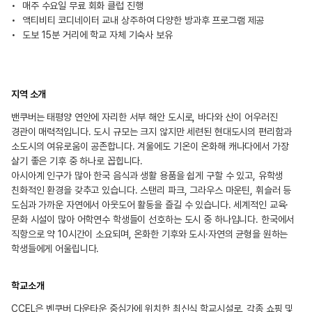
매주 수요일 무료 회화 클럽 진행
액티비티 코디네이터 교내 상주하여 다양한 방과후 프로그램 제공
도보 15분 거리에 학교 자체 기숙사 보유
지역 소개
밴쿠버는 태평양 연안에 자리한 서부 해안 도시로, 바다와 산이 어우러진
경관이 매력적입니다. 도시 규모는 크지 않지만 세련된 현대도시의 편리함과
소도시의 여유로움이 공존합니다. 겨울에도 기온이 온화해 캐나다에서 가장
살기 좋은 기후 중 하나로 꼽힙니다.
아시아계 인구가 많아 한국 음식과 생활 용품을 쉽게 구할 수 있고, 유학생
친화적인 환경을 갖추고 있습니다. 스탠리 파크, 그라우스 마운틴, 휘슬러 등
도심과 가까운 자연에서 아웃도어 활동을 즐길 수 있습니다. 세계적인 교육·
문화 시설이 많아 어학연수 학생들이 선호하는 도시 중 하나입니다. 한국에서
직항으로 약 10시간이 소요되며, 온화한 기후와 도시·자연의 균형을 원하는
학생들에게 어울립니다.
학교소개
CCEL은 벤쿠버 다운타운 중심가에 위치한 최신식 학교시설로, 각종 쇼핑 및