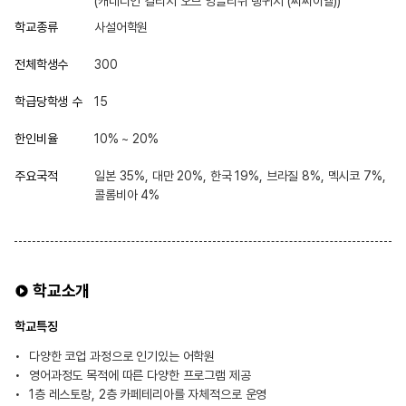
(캐네디언 컬리지 오브 잉글리쉬 랭귀지 (씨씨이엘))
학교종류
사설어학원
전체학생수
300
학급당학생 수
15
한인비율
10% ~ 20%
주요국적
일본 35%, 대만 20%, 한국 19%, 브라질 8%, 멕시코 7%,
콜롬비아 4%
학교소개
학교특징
다양한 코업 과정으로 인기있는 어학원
영어과정도 목적에 따른 다양한 프로그램 제공
1층 레스토랑, 2층 카페테리아를 자체적으로 운영