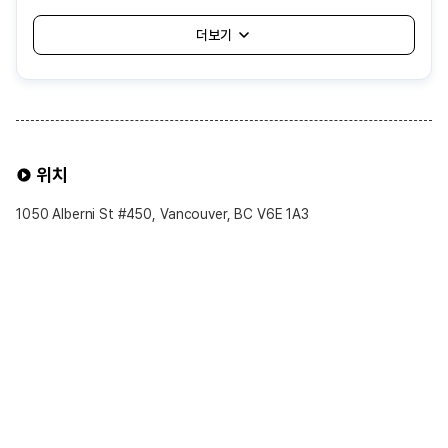
3. 기숙사보다 상대적으로 비용이 저렴하여 경제적으로 거주 가능
<단점>
1. 어학원에서 자동 배정해주는 것으로 나와 잘 맞지 않는 가족을 만날
가능성 있음
2. 가족의 생활 방식이나 규칙에 적응해야 하고, 개인 공간과 자유가
제한될 수 있음
3. 음식이나 생활 습관 차이로 인해 불편함을 겪을 수 있음
위치
4. 보통 대중교통 1시간내외로 배정되어 통학 시간이 길어질 수도 있음
1050 Alberni St #450, Vancouver, BC V6E 1A3
홈스테이 선택 가능 옵션
※ 선택 가능 옵션 ※
1. 식사 제공 여부
• 기본적으로 Half-Board(아침·저녁 제공) 형태가 일반적임
• Breakfast Only(아침만 제공) 또는 Self-Catering(식사 제공 없음)
옵션 희망시 신청 가능
2. 욕실 사용
• 일반적으로 **공동 욕실(남녀 공용)** 사용
• 일부 어학원에서는 개인 욕실 옵션을 제공하며 선택 가능
3. 룸 타입
• 기본적으로 싱글룸(1인실) 제공