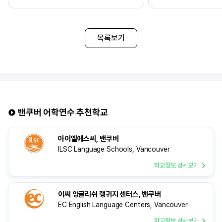
국가와 어학원 선택에 대해 많은 고민이
학생들과 함께 영어를 사
있었고, 최종적으로는 담당자님의 추천을
환경이라는 점 그리고 한
통해 방향을 잡게 되었습니다. 추천을
있다는 점에서 캐나다가
받으면서 캐나다가 어학연수 초보자에게
무엇보다 안전하기 때문
목록보기
비교적 적응하기 좋은 환경이라는 점이 인상
선택하게 되었습니다. 저
깊었습니다. 또 영어 학습과 생활을 균형 있게
무역과 관련된 영어과정
병행할 수 있는 점도 선택에 있어 중요한
원하는 무역영어 과정이
요소였습니다. 어학원으로는 Canadian
CCEL이라서 망설임 없
College of English Language를
여러 유학원에 방문하여
추천받아 선택하게 되었습니다. CCEL은
받아보았는데 그중 ed
소규모 클래스 운영으로 학생 개개인에 대한
정보가 가장 많고 시스템
밴쿠버 어학연수 추천학교
관리가 잘 이루어진다는 점이 큰 장점이라고
체계화되어있었습니다. 
느꼈습니다. 더불어 실용 영어 중심의 수업과
맞춰서 상세히, 친절하
아이엘에스씨, 밴쿠버
학사 관리로 학업에 집중하기 좋은
비교할 고민도 없이 ed
ILSC Language Schools, Vancouver
환경이라는 점에서 신뢰가 갔습니다.
수 있었습니다. Q. e
어학연수를 준비하시게 된
학교정보 상세보기
이씨 잉글리쉬 랭귀지 센터스, 밴쿠버
EC English Language Centers, Vancouver
학교정보 상세보기