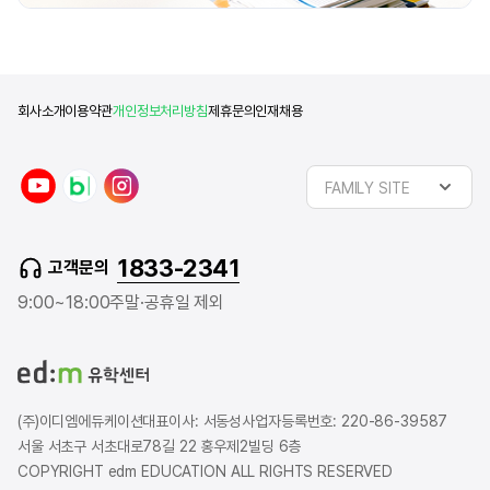
회사소개
이용약관
개인정보처리방침
제휴문의
인재채용
y
n
i
FAMILY SITE
o
a
n
u
v
s
t
e
t
1833-2341
고객문의
u
r
a
b
b
g
9:00~18:00
주말·공휴일 제외
e
l
r
o
a
g
m
(주)이디엠에듀케이션
대표이사: 서동성
사업자등록번호: 220-86-39587
서울 서초구 서초대로78길 22 홍우제2빌딩 6층
COPYRIGHT edm EDUCATION ALL RIGHTS RESERVED