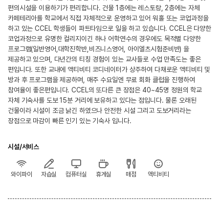
편의시설을 이용하기가 편리합니다. 건물 1층에는 레스토랑, 2층에는 자체
카페테리아를 학교에서 직접 자체적으로 운영하고 있어 워홀 또는 코업과정을
하고 있는 CCEL 학생들이 파트타임으로 일을 하고 있습니다. CCEL은 다양한
코업과정으로 유명한 컬리지이긴 하나 어학연수의 경우에도 목적별 다양한
프로그램(일반영어,대학진학반,비즈니스영어, 아이엘츠시험준비반) 을
제공하고 있으며, 다년간의 티칭 경험이 있는 교사들로 수업 만족도는 좋은
편입니다. 또한 교내에 액티비티 코디네이터가 상주하여 다채로운 액티비티 및
방과 후 프로그램을 제공하며, 매주 수요일엔 무료 회화 클럽을 진행하여
참여율이 좋은편입니다. CCEL의 또다른 큰 장점은 40~45명 정원의 학교
자체 기숙사를 도보 15분 거리에 보유하고 있다는 점입니다. 물론 오래된
건물이라 시설이 조금 낡긴 하였으나 안전한 시설 그리고 도보거리라는
장점으로 마감이 빠른 인기 있는 기숙사 입니다.
시설/서비스
와이파이
자습실
컴퓨터실
휴게실
매점
액티비티