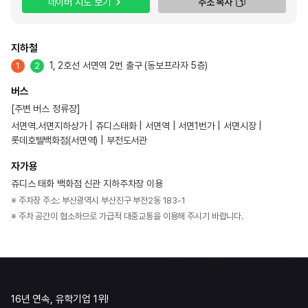
네이버 지도 보기
주소 복사
지하철
1, 2호선 서면역 2번 출구 (동보프라자 5층)
1
2
버스
[주변 버스 정류장]
서면역.서면지하상가 | 쥬디스태화 | 서면역 | 서면1번가 | 서면시장 |
롯데호텔백화점(서면역) | 부전도서관
자가용
쥬디스 태화 백화점 신관 지하주차장 이용
※ 주차장 주소: 부산광역시 부산진구 부전2동 183-1
※ 주차 공간이 협소하므로 가급적 대중교통을 이용해 주시기 바랍니다.
16년 연속, 유학기업 1위!