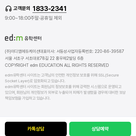
t
e
t
1833-2341
고객문의
u
r
a
b
b
g
9:00~18:00
주말·공휴일 제외
e
l
r
o
a
g
m
(주)이디엠에듀케이션
대표이사: 서동성
사업자등록번호: 220-86-39587
서울 서초구 서초대로78길 22 홍우제2빌딩 6층
COPYRIGHT edm EDUCATION ALL RIGHTS RESERVED
edm유학센터 사이트는 고객님의 안전한 개인정보 보호를 위해 SSL(Secure
Socket Layer)로 암호화되고 있습니다.
edm유학센터 사이트는 회원님의 정보보호를 위해 강력한 시스템으로 운영되고
있으며, 회원님의 개인정보가 외부로 누출되어 피해가 발생했을 경우에 대비한 보상
책임보험을 가입하고 있습니다.
카톡상담
상담예약