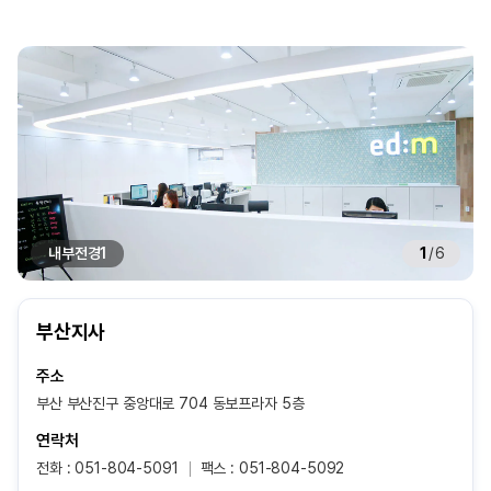
내부전경1
1
/
6
부산지사
주소
부산 부산진구 중앙대로 704 동보프라자 5층
연락처
전화 : 051-804-5091
팩스 : 051-804-5092