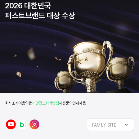
2026 대한민국
퍼스트브랜드 대상 수상
회사소개
이용약관
개인정보처리방침
제휴문의
인재채용
y
n
i
FAMILY SITE
o
a
n
u
v
s