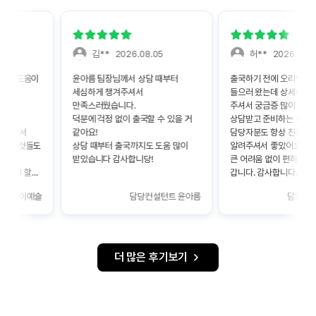
김**
2026.08.05
허**
2026.08.05
말 도움이
윤아름 팀장님께서 상담 때부터
출국하기 전에 오리엔테이션
세심하게 챙겨주셔서
들으러 왔는데 상세하게 설명
만족스러웠습니다.
주셔서 궁금증 많이 해소됐어
덕분에 걱정 없이 출국할 수 있을 거
상담받고 준비하는 동안에
주셔서
같아요!
담당자분도 항상 친절하게 질
할 것들도
상담 때부터 출국까지도 도움 많이
알려주셔서 좋았어요
.
받았습니다 감사합니당!
큰 어려움 없이 편하게 잘 준
야 할
갑니다. 감사합니다.
서 출국
트 이예슬
담당컨설턴트 윤아름
담당컨설턴
다.
 있는
 주셔서
았는데 더
더 많은 후기보기