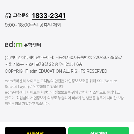
u
v
s
t
e
t
1833-2341
고객문의
u
r
a
b
b
g
9:00~18:00
주말·공휴일 제외
e
l
r
o
a
g
m
(주)이디엠에듀케이션
대표이사: 서동성
사업자등록번호: 220-86-39587
서울 서초구 서초대로78길 22 홍우제2빌딩 6층
COPYRIGHT edm EDUCATION ALL RIGHTS RESERVED
edm유학센터 사이트는 고객님의 안전한 개인정보 보호를 위해 SSL(Secure
Socket Layer)로 암호화되고 있습니다.
edm유학센터 사이트는 회원님의 정보보호를 위해 강력한 시스템으로 운영되고
있으며, 회원님의 개인정보가 외부로 누출되어 피해가 발생했을 경우에 대비한 보상
책임보험을 가입하고 있습니다.
카톡상담
상담예약