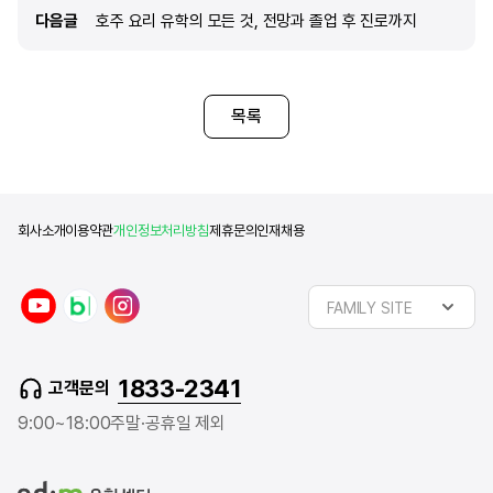
다음글
다음글
호주 요리 유학의 모든 것, 전망과 졸업 후 진로까지
목록
회사소개
이용약관
개인정보처리방침
제휴문의
인재채용
y
n
i
FAMILY SITE
o
a
n
u
v
s
t
e
t
1833-2341
고객문의
u
r
a
b
b
g
9:00~18:00
주말·공휴일 제외
e
l
r
o
a
g
m