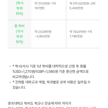
(학사
약 7,110만원~1억
약 2억 320만원~2억
학위
191만원
5,400만원
취득)
총 학비
(석사
약 2,528만원
약 7,620만원~1억
학위
~3,950만원
7,780만원
취득)
* 학사/석사 기준 1년 학비를 대략적으로 산정 후 환율
1USD=1,270원/1GBP=1,580원 기준 환산한 금액으로
비교하였습니다.
* 진학할 대학교과 계열, 학과별로 유학 비용은 달라질 수
있습니다.
영국대학교 학비도 학교나 전공에 따라 차이가