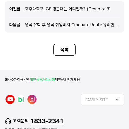
이전글
이전글
호주대학교, G8 명문대는 어디일까? (Group of 8)
다음글
다음글
영국 유학 후 영국 취업비자 Graduate Route 유리한 이유는 뭘까?
목록
회사소개
이용약관
개인정보처리방침
제휴문의
인재채용
y
n
i
FAMILY SITE
o
a
n
u
v
s
t
e
t
1833-2341
고객문의
u
r
a
b
b
g