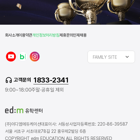
회사소개
이용약관
개인정보처리방침
제휴문의
인재채용
y
n
i
FAMILY SITE
o
a
n
u
v
s
t
e
t
1833-2341
고객문의
u
r
a
b
b
g
9:00~18:00
주말·공휴일 제외
e
l
r
o
a
g
m
(주)이디엠에듀케이션
대표이사: 서동성
사업자등록번호: 220-86-39587
서울 서초구 서초대로78길 22 홍우제2빌딩 6층
COPYRIGHT edm EDUCATION ALL RIGHTS RESERVED