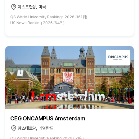
이스트랜싱, 미국
QS World University Rankings 2026 (161위)
US News Ranking 2026 (64위)
CEG ONCAMPUS Amsterdam
암스테르담, 네덜란드
QS World University Ranking 2026 (53위)