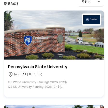
추천순
총
584
개
Pennsylvania State University
유니버시티 파크, 미국
QS World University Rankings 2026 (82위)
QS US University Ranking 2026 (24위)
US News Ranking 2026 (59위)