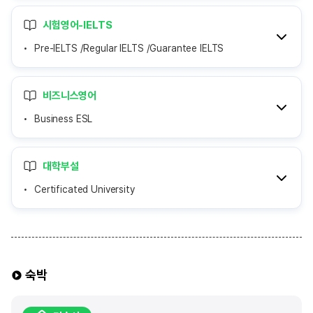
시험영어-IELTS
Pre-IELTS /Regular IELTS /Guarantee IELTS
비즈니스영어
Business ESL
대학부설
Certificated University
숙박