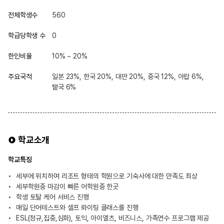
전체학생수
560
학급당학생 수
0
한인비율
10% ~ 20%
주요국적
일본 23%, 한국 20%, 대만 20%, 중국 12%, 아랍 6%,
탵국 6%
학교소개
학교특징
세부에 위치하며 리조트 형태의 학원으로 기숙사에 대한 만족도 최상
세부학원중 마감이 빠른 어학원중 한곳
학생 토탈 케어 서비스 진행
매일 단어테스트와 셀프 롸이팅 클래스를 진행
ESL(정규,집중,심화), 토익, 아이엘츠, 비즈니스, 가족연수 프로그램 제공