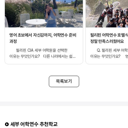
영어 초보에서 자신감까지, 어학연수 준비
필리핀 어학연수 호텔식
과정
정말 만족스러웠어요
필리핀 CIA 세부 어학원을 선택한
Q. 필리핀 세부 어학
이유는 무엇인가요? 다른 나라에서는 쉽게
이유는 무엇인가요? 영
경험하기 어려운 1:1 원어민 수업과 다양한
비용이 부담스럽지 않으
액티비티를 함께 즐길 수 있다는 점이 가장 큰
동안 다녀올 수 있는 곳
매력으로 다가와 해당 국가를 선택하게
선택하게 되었습니다. 
되었습니다. 특히 학습과 생활을 동시에
대해 걱정했지만, 실제로
목록보기
만족시킬 수 있는 환경이라는 점에서 큰
발음이 다르고, 생각보다
기대를 하게 되었습니다. 어학원의 시설 또한
않았습니다. 오히려 발음
깔끔하고 잘 갖춰져 있어 공부에 집중하기
사라졌고, 수업의 질도 
좋은 환경이라고 판단하였습니다. 더불어
만족스러웠습니다. 전반
스파르타식으로 운영되는 수업 방식이 영어
100%이며, 다음에 기
실력 향상에 효과적이라는 이야기를 듣고
필리핀에서 공부하고 싶
더욱 관심을 가지게 되었습니다. 주변 지인의
특히 필리핀에서는 1:1
세부 어학연수 추천학교