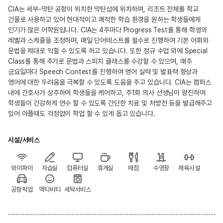
CIA는 세부-막탄 공항이 위치한 막탄섬에 위치하며, 리조트 전체를 학교
건물로 사용하고 있어 현대적이고 쾌적한 학습 환경을 원하는 학생들에게
인기가 많은 어학원입니다. CIA는 4주마다 Progress Test를 통해 학생의
레벨과 스케줄을 조정하며, 매일 단어테스트를 필수로 진행하여 기본 어휘와
문법을 제대로 익힐 수 있도록 하고 있습니다. 또한 정규 수업 외에 Special
Class를 통해 추가로 문법과 스피치 클래스를 수강할 수 있으며, 매주
금요일마다 Speech Contest를 진행하여 영어 실력 및 발표력 향상과
영어에 대한 두려움을 극복할 수 있도록 도움을 주고 있습니다. CIA는 캠퍼스
내에 간호사가 상주하여 학생들을 케어하고, 주1회 의사 선생님이 왕진하여
학생들이 건강하게 연수 할 수 있도록 간단한 치료 및 처방전 등을 발급해주고
있어 아플때도 걱정없이 학업 할 수 있게 돕고 있습니다.
시설/서비스
와이파이
자습실
컴퓨터실
휴게실
매점
수영장
체육시설
공항픽업
액티비티
세탁서비스