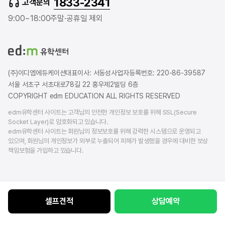
1833-2341
고객문의
u
r
a
b
b
g
9:00~18:00
주말·공휴일 제외
e
l
r
o
a
g
m
(주)이디엠에듀케이션
대표이사: 서동성
사업자등록번호: 220-86-39587
서울 서초구 서초대로78길 22 홍우제2빌딩 6층
COPYRIGHT edm EDUCATION ALL RIGHTS RESERVED
edm유학센터 사이트는 고객님의 안전한 개인정보 보호를 위해 SSL(Secure
Socket Layer)로 암호화되고 있습니다.
edm유학센터 사이트는 회원님의 정보보호를 위해 강력한 시스템으로 운영되고
있으며, 회원님의 개인정보가 외부로 누출되어 피해가 발생했을 경우에 대비한 보상
책임보험을 가입하고 있습니다.
셀프견적
상담예약