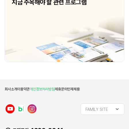
지금 주목해야 할 관련 프로그램
회사소개
이용약관
개인정보처리방침
제휴문의
인재채용
y
n
i
FAMILY SITE
o
a
n
u
v
s
t
e
t