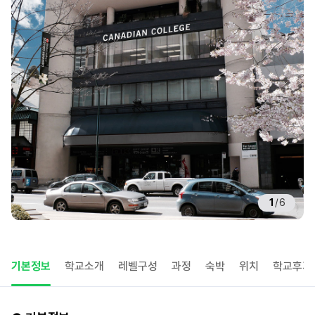
1
/
6
기본정보
학교소개
레벨구성
과정
숙박
위치
학교후기