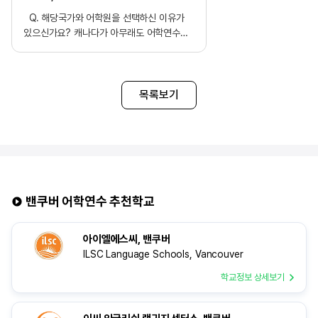
Q. 해당국가와 어학원을 선택하신 이유가
있으신가요? 캐나다가 아무래도 어학연수
하기에 안전하고 다양한 경험을 할 수 있을 것
같아서 선택을 했는데 유학원에서도 추천
해주시고, 어학원도 저에게 맞는 곳을
알려주셔서 결정 했어요! Q.
목록보기
edm유학센터를 유학원으로 선택하게 된
이유는 무엇인가요? 유학 정보를 알아보기
위해 인터넷에 검색했을
때 edm유학센터가 노출이 많이 되었는데다
신뢰가 가는 평이 많았습니다 강남역 바로
근처에 있어 접근하기도 편했고 실제로
상담신청을 했을때도 친절하게 응해주시고
밴쿠버 어학연수 추천학교
좋은 설명을 많이 해주셔서 좋았습니다. Q.
edm유학센터에서 제공하는 유학준비반
아이엘에스씨, 밴쿠버
과정을 통해, 어학연수 전 어떤 도움을
ILSC Language Schools, Vancouver
받으셨는지 소개 부탁드립니다. 간단한 영어
수업을 통해 나라의 문화권이나 숙어, 문법
학교정보 상세보기