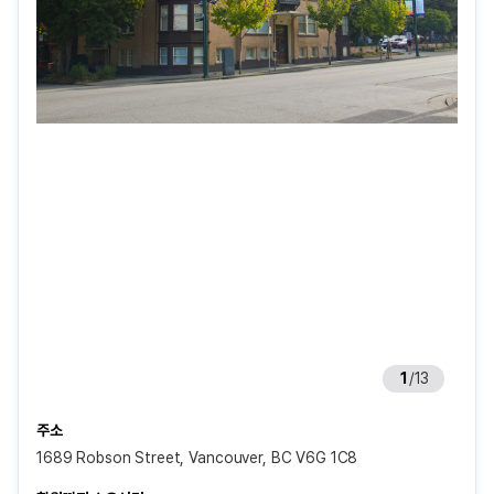
1
/
13
주소
1689 Robson Street, Vancouver, BC V6G 1C8