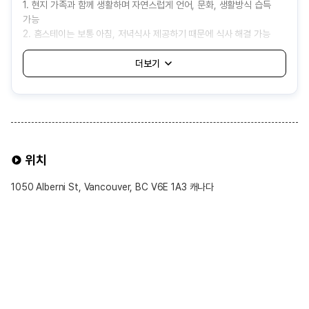
1. 현지 가족과 함께 생활하며 자연스럽게 언어, 문화, 생활방식 습득
가능
2. 홈스테이는 보통 아침, 저녁식사 제공하기 때문에 식사 해결 가능
3. 기숙사보다 상대적으로 비용이 저렴하여 경제적으로 거주 가능
<단점>
1. 어학원에서 자동 배정해주는 것으로 나와 잘 맞지 않는 가족을 만날
가능성 있음
2. 가족의 생활 방식이나 규칙에 적응해야 하고, 개인 공간과 자유가
제한될 수 있음
3. 음식이나 생활 습관 차이로 인해 불편함을 겪을 수 있음
위치
4. 보통 대중교통 1시간내외로 배정되어 통학 시간이 길어질 수도 있음
1050 Alberni St, Vancouver, BC V6E 1A3 캐나다
홈스테이 선택 가능 옵션
※ 선택 가능 옵션 ※
1. 식사 제공 여부
• 기본적으로 Half-Board(아침·저녁 제공) 형태가 일반적임
• Breakfast Only(아침만 제공) 또는 Self-Catering(식사 제공 없음)
옵션 희망시 신청 가능
2. 욕실 사용
• 일반적으로 **공동 욕실(남녀 공용)** 사용
• 일부 어학원에서는 개인 욕실 옵션을 제공하며 선택 가능