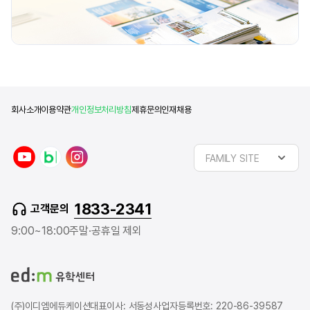
회사소개
이용약관
개인정보처리방침
제휴문의
인재채용
y
n
i
FAMILY SITE
o
a
n
u
v
s
t
e
t
1833-2341
고객문의
u
r
a
b
b
g
9:00~18:00
주말·공휴일 제외
e
l
r
o
a
g
m
(주)이디엠에듀케이션
대표이사: 서동성
사업자등록번호: 220-86-39587