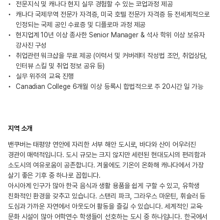
전문지식 및 캐나다 현지 실무 경험할 수 있는 코업과정 제공
캐나다 국제무역 전문가 자격증, 미국 호텔 전문가 자격증 등 전세계적으로
인정되는 국제 공인 수료증 및 디플로마 과정 제공
현지업계 10년 이상 종사한 Senior Manager & 석사 학위 이상 보유자
강사진 구성
취업관련 워크샵을 무료 제공 (이력서 및 커버레터 작성법 조언, 취업상담,
인터뷰 스킬 및 취업 정보 공유 등)
실무 위주의 교육 진행
Canadian College 6개월 이상 등록시 합법적으로 주 20시간 일 가능
지역 소개
밴쿠버는 태평양 연안에 자리한 서부 해안 도시로, 바다와 산이 어우러진
경관이 매력적입니다. 도시 규모는 크지 않지만 세련된 현대도시의 편리함과
소도시의 여유로움이 공존합니다. 겨울에도 기온이 온화해 캐나다에서 가장
살기 좋은 기후 중 하나로 꼽힙니다.
아시아계 인구가 많아 한국 음식과 생활 용품을 쉽게 구할 수 있고, 유학생
친화적인 환경을 갖추고 있습니다. 스탠리 파크, 그라우스 마운틴, 휘슬러 등
도심과 가까운 자연에서 아웃도어 활동을 즐길 수 있습니다. 세계적인 교육·
문화 시설이 많아 어학연수 학생들이 선호하는 도시 중 하나입니다. 한국에서