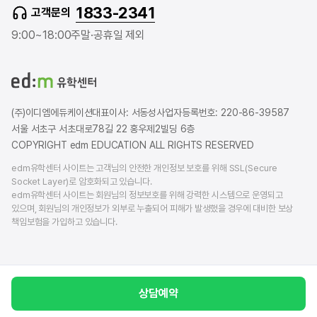
1833-2341
고객문의
u
r
a
b
b
g
9:00~18:00
주말·공휴일 제외
e
l
r
o
a
g
m
(주)이디엠에듀케이션
대표이사: 서동성
사업자등록번호: 220-86-39587
서울 서초구 서초대로78길 22 홍우제2빌딩 6층
COPYRIGHT edm EDUCATION ALL RIGHTS RESERVED
edm유학센터 사이트는 고객님의 안전한 개인정보 보호를 위해 SSL(Secure
Socket Layer)로 암호화되고 있습니다.
edm유학센터 사이트는 회원님의 정보보호를 위해 강력한 시스템으로 운영되고
있으며, 회원님의 개인정보가 외부로 누출되어 피해가 발생했을 경우에 대비한 보상
책임보험을 가입하고 있습니다.
상담예약