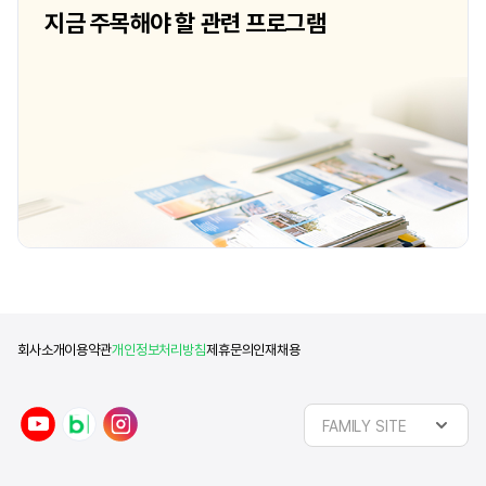
체육학과이어서 전망이 밝은 나라 중 하나가
지금 주목해야 할 관련 프로그램
캐나다였습니다. 부모님께서도 인종차별
문제나 치안문제로 캐나다를
추천해주셨어요. 실제로도 밴쿠버
거주하면서 인종차별을 아직까지 경험한 적
없고 치안 역시 안전해요. Q. 현재
다니고 계신 학
회사소개
이용약관
개인정보처리방침
제휴문의
인재채용
y
n
i
FAMILY SITE
o
a
n
u
v
s
t
e
t