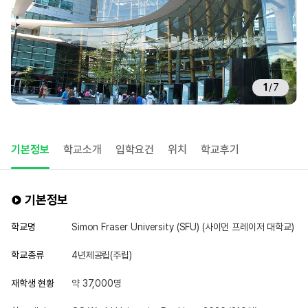
1
/
7
기본정보
학교소개
입학요건
위치
학교후기
기본정보
학교명
Simon Fraser University (SFU) (사이먼 프레이저 대학교)
학교종류
4년제공립(주립)
재학생 현황
약 37,000명