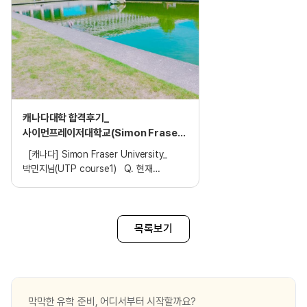
캐나다대학 합격후기_
사이먼프레이저대학교(Simon Fraser
University)_UTP course1
[캐나다] Simon Fraser University_
박민지님(UTP course1) Q. 현재
공부하고 계신 나라를 선택한 이유는? 나라를
선택할 때 우선시 두고 싶었던 것이 학비와 제
진로였어요. 학비로 인해 부득이하게 다시
한국으로 돌아와야 하는 상황을 겪고 싶지
목록보기
않았고 최대한 부모님으로부터 재정적
부담을 줄이고 싶었습니다. 그래서 나라를
알아보다가 다른 나라보다 상대적으로
합리적인 나라가 캐나다였고, 그 중에서도
SFU를 선택하게 됐어요. 또한 제 과가
막막한 유학 준비, 어디서부터 시작할까요?