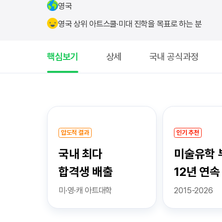
영국
영국 상위 아트스쿨·미대 진학을 목표로 하는 분
핵심보기
상세
국내 공식과정
핵
심
보
압도적 결과
인기 추천
기
국내 최다
미술유학 
합격생 배출
12년 연속
미·영·캐 아트대학
2015-2026