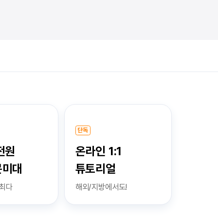
단독
전원
온라인 1:1
문미대
튜토리얼
 최다
해외/지방에서도!