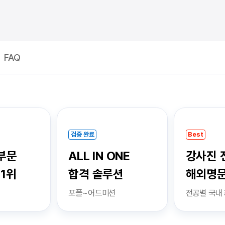
FAQ
검증 완료
Best
부문
ALL IN ONE
강사진 
 1위
합격 솔루션
해외명
포폴~어드미션
전공별 국내