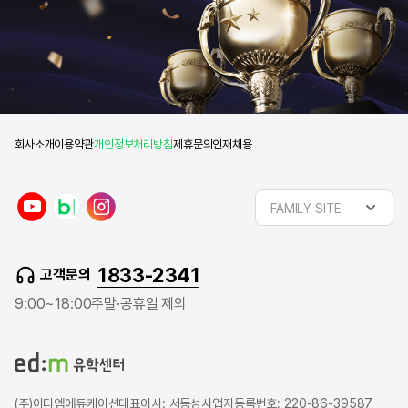
회사소개
이용약관
개인정보처리방침
제휴문의
인재채용
y
n
i
FAMILY SITE
o
a
n
u
v
s
t
e
t
1833-2341
고객문의
u
r
a
b
b
g
9:00~18:00
주말·공휴일 제외
e
l
r
o
a
g
m
(주)이디엠에듀케이션
대표이사: 서동성
사업자등록번호: 220-86-39587