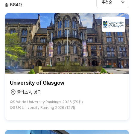
추천순
총
584
개
University of Glasgow
글라스고, 영국
QS World University Rankings 2026 (79위)
QS UK University Ranking 2026 (12위)