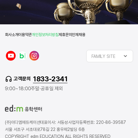
회사소개
이용약관
개인정보처리방침
제휴문의
인재채용
y
n
i
FAMILY SITE
o
a
n
u
v
s
t
e
t
1833-2341
고객문의
u
r
a
b
b
g
9:00~18:00
주말·공휴일 제외
e
l
r
o
a
g
m
(주)이디엠에듀케이션
대표이사: 서동성
사업자등록번호: 220-86-39587
서울 서초구 서초대로78길 22 홍우제2빌딩 6층
COPYRIGHT edm EDUCATION ALL RIGHTS RESERVED