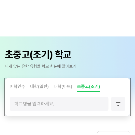
초중고(조기) 학교
내게 맞는 유학 유형별 학교 한눈에 알아보기
어학연수
대학(일반)
대학(아트)
초중고(조기)
필
터