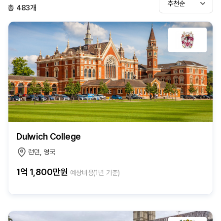
추천순
총
483
개
Dulwich College
런던, 영국
1억 1,800만원
예상비용(1년 기준)