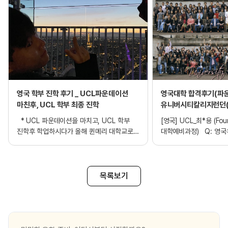
영국 학부 진학 후기 _ UCL파운데이션
영국대학 합격후기(파운
마친후, UCL 학부 최종 진학
유니버시티칼리지런던(Un
College London / 
* UCL 파운데이션을 마치고, UCL 학부
[영국] UCL_최*용 (Fou
진학후 학업하시다가 올해 퀸메리 대학교로
대학예비과정) Q: 영
편입하여 학업을 이어가실 고객님의
결정하게 되었나요? 결
후기입니다. 질문1) 지금의 국가와 학교로
있었다면 무엇인가요? A
유학을 결정하게 된 이유는? 고등학교 3학년
고등학교를 마치고, 서울
8월까지 한국 대학 입시를 준비하다가, 영국
대학으로의 진학을 원했
목록보기
대학을 가게 될 기회가 생겨서 다 때려치고
만족스럽지 못했습니다. 
영국 파운데이션 준비를 시작하게
대학을 준비할까, 유학을
되었습니다. 물론 아버지가 영국에서 사업을
영어의 중요성도 고려하
하시기 때문에 영국을 고르게 된 것도 있지만,
컬리지에서 유학중인 친
저는 미국보다는 영국이 주는 분위기와
영국을 선택하게 되었습