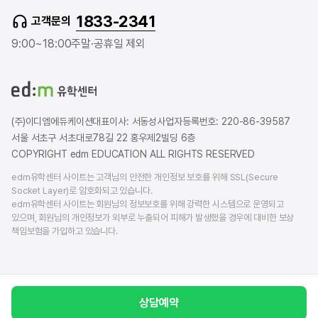
t
e
t
1833-2341
고객문의
u
r
a
b
b
g
9:00~18:00
주말·공휴일 제외
e
l
r
o
a
g
m
(주)이디엠에듀케이션
대표이사: 서동성
사업자등록번호: 220-86-39587
서울 서초구 서초대로78길 22 홍우제2빌딩 6층
COPYRIGHT edm EDUCATION ALL RIGHTS RESERVED
edm유학센터 사이트는 고객님의 안전한 개인정보 보호를 위해 SSL(Secure
Socket Layer)로 암호화되고 있습니다.
edm유학센터 사이트는 회원님의 정보보호를 위해 강력한 시스템으로 운영되고
있으며, 회원님의 개인정보가 외부로 누출되어 피해가 발생했을 경우에 대비한 보상
책임보험을 가입하고 있습니다.
상담예약