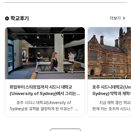
학교후기
더보기
취업부터 스타트업까지 시드니 대학교
호주 시드니대학교(Univ
(University of Sydney)에서 그리는
Sydney) 약학과 재학
학사 과정 후기!
호주 시드니 대학교(University of
지금 재학 중인 학교
Sydney)로 유학을 결정하게 된 이유는?
현재 저는 호주의 시드니 
비자, 학비, 취업 등의 고민으로 편입을
University of Syd
준비하던 중, 가장 빠르게 입학이
재학 중입니다. 저는 약
가능하면서도 학교의 퀄리티가 만족스러웠기
위해 필요한 기초 생물학