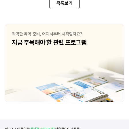
때문에 현재 학교로 편입을 결정하게
약제학, 약리학, 약학 
목록보기
되었습니다. 이전에 다니던 학교는 미국
배우고 있습니다. 단순한
서부의 공립 대학교였는데, 개인적으로 해당
않고 강의, 실험, 워크숍
프로그램에 대한 만족도가 다소 떨어지는
실제 임상 환경을 가정한
부분이 있었습니다. 또 장기적인 비용
함께 진행하고 있습니다.
측면에서 고려했을 때, 유학생을 위한
상황을 바탕으로 한 시뮬
막막한 유학 준비, 어디서부터 시작할까요?
장학금이나 학교 차원의 지원이 거의 없어
배운 이론을 실무에 적용
지금 주목해야 할 관련 프로그램
부담이 크게 느껴졌습니다. 이러한 이유로
있습니다. 해외에서 영어
보다 유학생에게 친화적인 환경과 제도적인
과정이 쉽지는 않지만, 
지원이 있는 기관으로의 편입을 고민하게
학문적 전문성을 동시에 
되었습니다. 여러 요소를 종합적으로 비교한
환경이라고 느끼고 있습니
끝에 현재 학교가 제 상황과 목표에 가장 잘
과정을 통해
맞는 선택이라