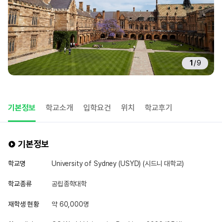
1
/
9
기본정보
학교소개
입학요건
위치
학교후기
기본정보
학교명
University of Sydney (USYD) (시드니 대학교)
학교종류
공립종학대학
재학생 현황
약 60,000명