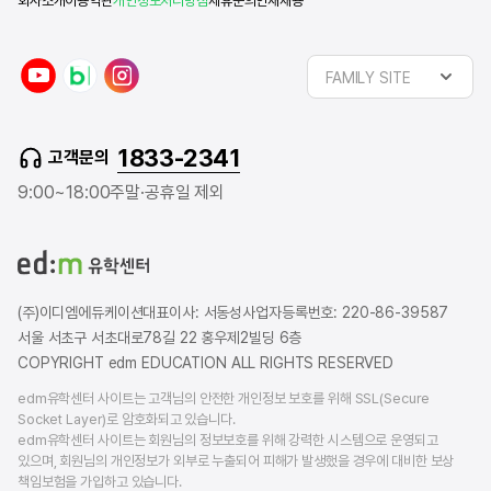
회사소개
이용약관
개인정보처리방침
제휴문의
인재채용
y
n
i
FAMILY SITE
o
a
n
u
v
s
t
e
t
1833-2341
고객문의
u
r
a
b
b
g
9:00~18:00
주말·공휴일 제외
e
l
r
o
a
g
m
(주)이디엠에듀케이션
대표이사: 서동성
사업자등록번호: 220-86-39587
서울 서초구 서초대로78길 22 홍우제2빌딩 6층
COPYRIGHT edm EDUCATION ALL RIGHTS RESERVED
edm유학센터 사이트는 고객님의 안전한 개인정보 보호를 위해 SSL(Secure
Socket Layer)로 암호화되고 있습니다.
edm유학센터 사이트는 회원님의 정보보호를 위해 강력한 시스템으로 운영되고
있으며, 회원님의 개인정보가 외부로 누출되어 피해가 발생했을 경우에 대비한 보상
책임보험을 가입하고 있습니다.