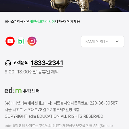
회사소개
이용약관
개인정보처리방침
제휴문의
인재채용
y
n
i
FAMILY SITE
o
a
n
u
v
s
t
e
t
1833-2341
고객문의
u
r
a
b
b
g
9:00~18:00
주말·공휴일 제외
e
l
r
o
a
g
m
(주)이디엠에듀케이션
대표이사: 서동성
사업자등록번호: 220-86-39587
서울 서초구 서초대로78길 22 홍우제2빌딩 6층
COPYRIGHT edm EDUCATION ALL RIGHTS RESERVED
edm유학센터 사이트는 고객님의 안전한 개인정보 보호를 위해 SSL(Secure