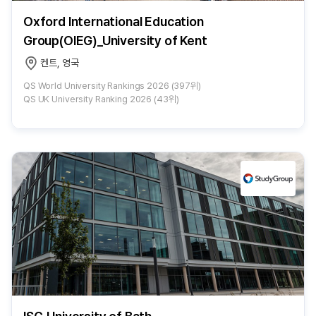
Oxford International Education
Group(OIEG)_University of Kent
켄트, 영국
QS World University Rankings 2026 (397위)
QS UK University Ranking 2026 (43위)