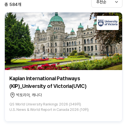
추천순
총
584
개
Kaplan International Pathways
(KIP)_University of Victoria(UVIC)
빅토리아, 캐나다
QS World University Rankings 2026 (349위)
U.S. News & World Report in Canada 2026 (10위)