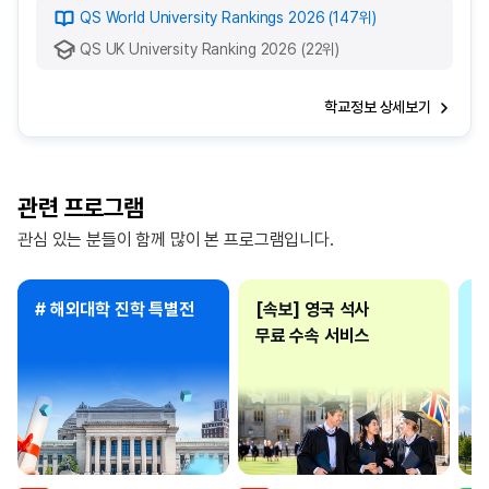
QS World University Rankings 2026 (147위)
QS UK University Ranking 2026 (22위)
학교정보 상세보기
관련 프로그램
관심 있는 분들이 함께 많이 본 프로그램입니다.
# 해외대학 진학 특별전
[속보] 영국 석사
해
무료 수속 서비스
완