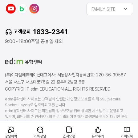
y
n
i
FAMILY SITE
o
a
n
u
v
s
t
e
t
1833-2341
고객문의
u
r
a
b
b
g
9:00~18:00
주말·공휴일 제외
e
l
r
o
a
g
m
(주)이디엠에듀케이션
대표이사: 서동성
사업자등록번호: 220-86-39587
서울 서초구 서초대로78길 22 홍우제2빌딩 6층
COPYRIGHT edm EDUCATION ALL RIGHTS RESERVED
edm유학센터 사이트는 고객님의 안전한 개인정보 보호를 위해 SSL(Secure
Socket Layer)로 암호화되고 있습니다.
edm유학센터 사이트는 회원님의 정보보호를 위해 강력한 시스템으로 운영되고
있으며, 회원님의 개인정보가 외부로 누출되어 피해가 발생했을 경우에 대비한 보상
책임보험을 가입하고 있습니다.
상담예약
카톡상담
견적요청
유학후기
가이드북