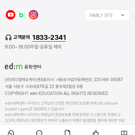
y
n
i
FAMILY SITE
o
a
n
u
v
s
t
e
t
1833-2341
고객문의
u
r
a
b
b
g
9:00~18:00
주말·공휴일 제외
e
l
r
o
a
g
m
(주)이디엠에듀케이션
대표이사: 서동성
사업자등록번호: 220-86-39587
서울 서초구 서초대로78길 22 홍우제2빌딩 6층
COPYRIGHT edm EDUCATION ALL RIGHTS RESERVED
edm유학센터 사이트는 고객님의 안전한 개인정보 보호를 위해 SSL(Secure
Socket Layer)로 암호화되고 있습니다.
edm유학센터 사이트는 회원님의 정보보호를 위해 강력한 시스템으로 운영되고
있으며, 회원님의 개인정보가 외부로 누출되어 피해가 발생했을 경우에 대비한 보상
책임보험을 가입하고 있습니다.