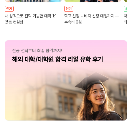
인기
인기
추천
내 성적으로 진학 가능한 대학 1:1
학교 선정 ~ 비자 신청 대행까지 ―
국내
맞춤 컨설팅
수속비 0원
의대
전공 선택부터 최종 합격까지!
해외 대학/대학원 합격 리얼 유학 후기