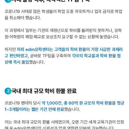
코로나19 사태로 많은 학생들이 학업 도중 귀국하거나 입국 금지로 학업
을 취소해야 했습니다.
이 과정에서 일부는 기관의 재정난으로 학비를 돌려받지 못하거나,
유학
원·어학원의 폐업·폐교로 보상조차 요구할 수 없는 상황에 놓였습니다.
하지만
저희 edm유학센터는 고객들의 학비 환불이 가장 시급한 과제라
고 판단하였고,
곧바로 TF팀을 구축하여
각국의 학교들과 학비 환불 협
상에 즉시 돌입
했습니다.
국내 최대 규모 학비 환불 완료
2
코로나19 팬데믹 당시
약 1,000건, 총 60억 원 규모의 학비 환불을
평균
1~3개월이라는 짧은 기간 안에 완료
했습니다.
이는 국내 최대 규모의 환불 사례였으며, 오랜 기간
세계 교육기관이 인정
해 온 edm유학센터의 신뢰성과 업계 영향력 덕분에 가능했습니다.