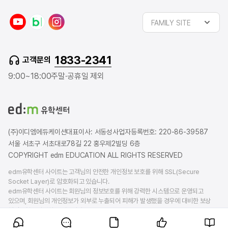
y
n
i
FAMILY SITE
o
a
n
u
v
s
t
e
t
1833-2341
고객문의
u
r
a
b
b
g
9:00~18:00
주말·공휴일 제외
e
l
r
o
a
g
m
(주)이디엠에듀케이션
대표이사: 서동성
사업자등록번호: 220-86-39587
서울 서초구 서초대로78길 22 홍우제2빌딩 6층
COPYRIGHT edm EDUCATION ALL RIGHTS RESERVED
edm유학센터 사이트는 고객님의 안전한 개인정보 보호를 위해 SSL(Secure
Socket Layer)로 암호화되고 있습니다.
edm유학센터 사이트는 회원님의 정보보호를 위해 강력한 시스템으로 운영되고
있으며, 회원님의 개인정보가 외부로 누출되어 피해가 발생했을 경우에 대비한 보상
책임보험을 가입하고 있습니다.