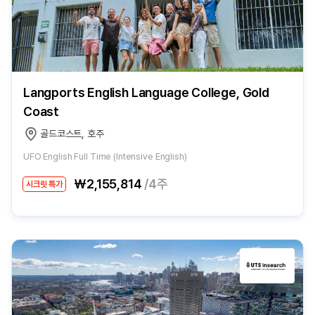
Langports English Language College, Gold
Coast
골드코스트, 호주
UFO English Full Time (Intensive English)
₩2,155,814
/4주
시크릿 특가