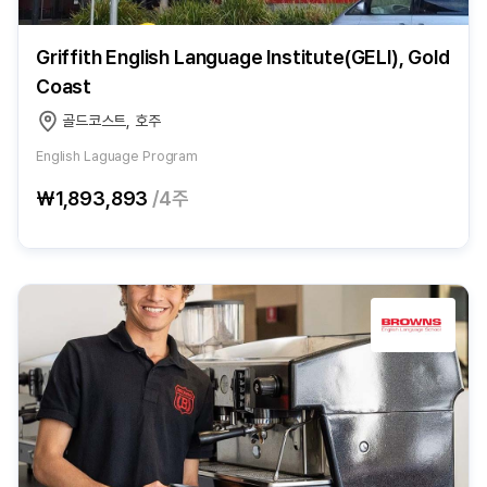
Griffith English Language Institute(GELI), Gold
Coast
골드코스트, 호주
English Laguage Program
₩1,893,893
/4주