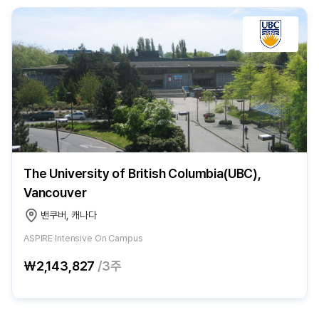
The University of British Columbia(UBC),
Vancouver
밴쿠버, 캐나다
ASPIRE Intensive On Campus
₩2,143,827
/3주