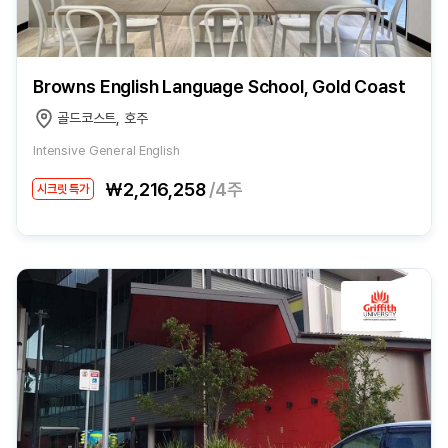
Browns English Language School, Gold Coast
골드코스트, 호주
Intensive General English
₩2,216,258
/4주
시크릿 특가