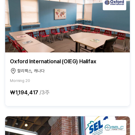
Oxford International (OIEG) Halifax
할리팩스, 캐나다
Morning 20
₩1,194,417
/3주