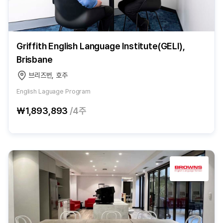
Griffith English Language Institute(GELI),
Brisbane
브리즈번, 호주
English Laguage Program
₩1,893,893
/4주