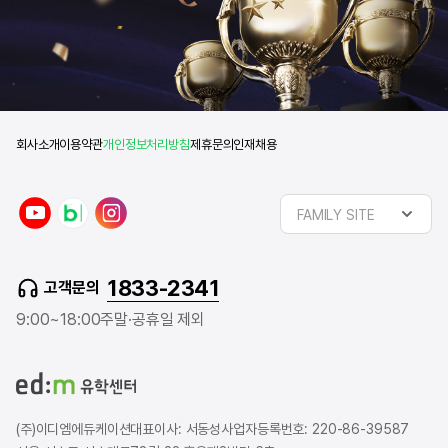
회사소개
이용약관
개인정보처리방침
제휴문의
인재채용
y
n
i
FAMILY SITE
o
a
n
u
v
s
t
e
t
1833-2341
고객문의
u
r
a
b
b
g
9:00~18:00
주말·공휴일 제외
e
l
r
o
a
g
m
(주)이디엠에듀케이션
대표이사: 서동성
사업자등록번호: 220-86-39587