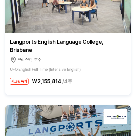
Langports English Language College,
Brisbane
브리즈번, 호주
UFO English Full Time (Intensive English)
₩2,155,814
/4주
시크릿 특가