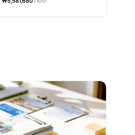
₩5,581,680
/10주