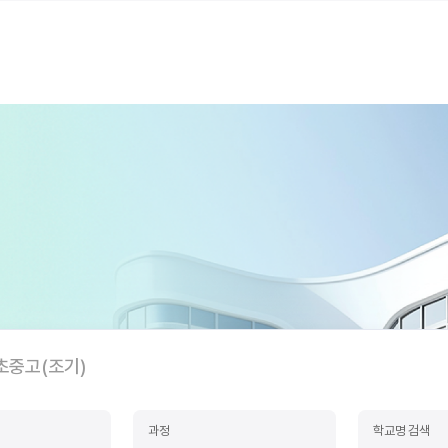
초중고(조기)
과정
학교명 검색