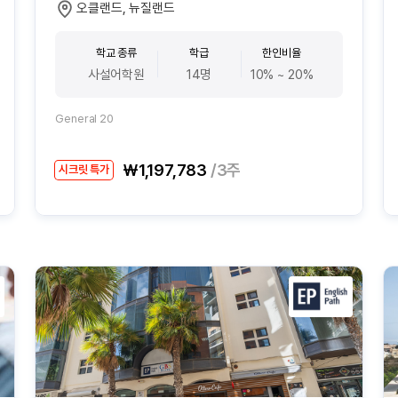
오클랜드, 뉴질랜드
학교 종류
학급
한인비율
사설어학원
14명
10% ~ 20%
General 20
₩1,197,783
/3주
시크릿 특가