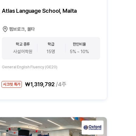
Atlas Language School, Malta
펨브로크, 몰타
학교 종류
학급
한인비율
사설어학원
15명
5% ~ 10%
General English Fluency (GE20)
₩1,319,792
/4주
시크릿 특가