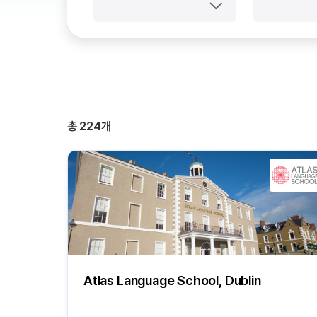
총
224
개
Atlas Language School, Dublin