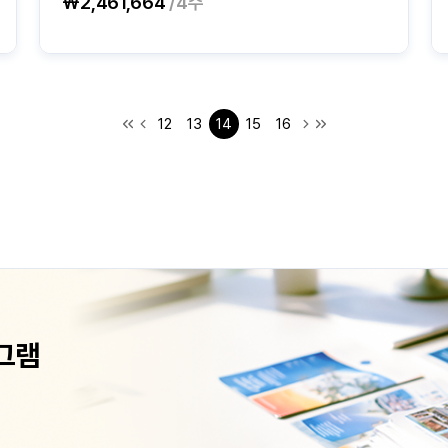
₩2,461,664
/4주
12
13
14
15
16
그램