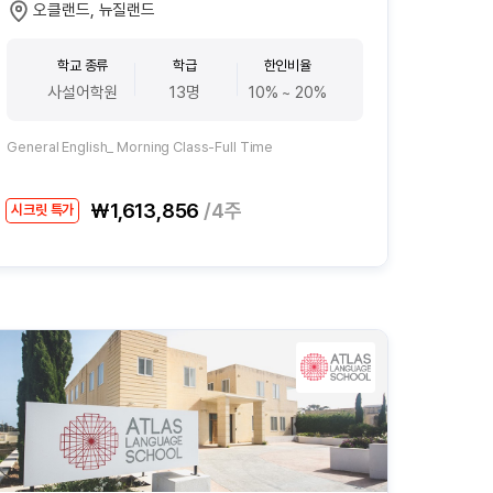
오클랜드, 뉴질랜드
학교 종류
학급
한인비율
사설어학원
13명
10% ~ 20%
General English_ Morning Class-Full Time
₩1,613,856
/4주
시크릿 특가