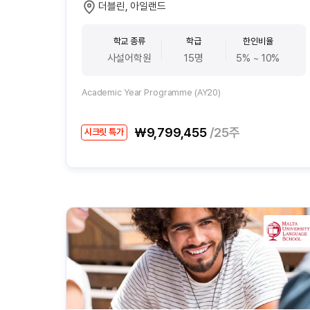
더블린, 아일랜드
학교 종류
학급
한인비율
사설어학원
15명
5% ~ 10%
Academic Year Programme (AY20)
₩9,799,455
/25주
시크릿 특가