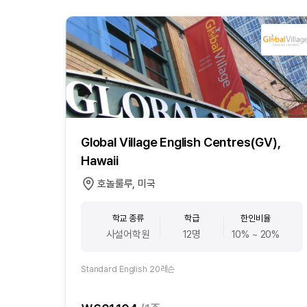
Global Village English Centres(GV),
Hawaii
호놀룰루, 미국
학교 종류
학급
한인비율
사설어학원
12명
10% ~ 20%
Standard English 20레슨