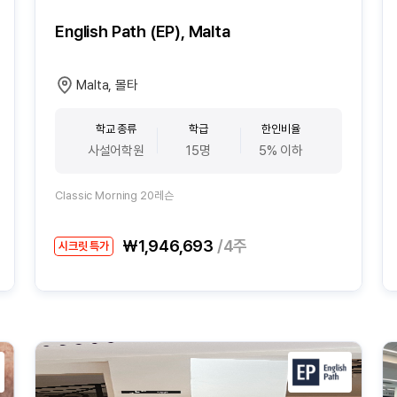
English Path (EP), Malta
Malta, 몰타
학교 종류
학급
한인비율
사설어학원
15명
5% 이하
Classic Morning 20레슨
₩1,946,693
/4주
시크릿 특가