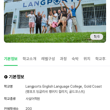
1
/
6
기본정보
학교소개
레벨구성
과정
숙박
위치
학교후기
기본정보
학교명
Langports English Language College, Gold Coast
(랭포츠 잉글리쉬 랭귀지 컬리지, 골드코스트)
학교종류
사설어학원
전체학생수
200