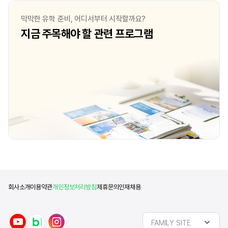
막막한 유학 준비, 어디서부터 시작할까요?
지금 주목해야 할 관련 프로그램
회사소개
이용약관
개인정보처리방침
제휴문의
인재채용
y
n
i
FAMILY SITE
o
a
n