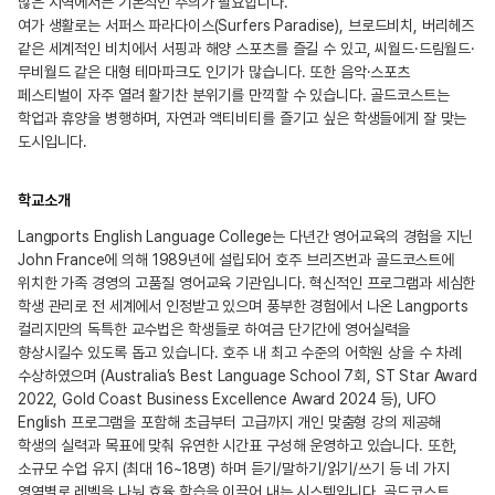
많은 지역에서는 기본적인 주의가 필요합니다.
여가 생활로는 서퍼스 파라다이스(Surfers Paradise), 브로드비치, 버리헤즈
같은 세계적인 비치에서 서핑과 해양 스포츠를 즐길 수 있고, 씨월드·드림월드·
무비월드 같은 대형 테마파크도 인기가 많습니다. 또한 음악·스포츠
페스티벌이 자주 열려 활기찬 분위기를 만끽할 수 있습니다. 골드코스트는
학업과 휴양을 병행하며, 자연과 액티비티를 즐기고 싶은 학생들에게 잘 맞는
도시입니다.
학교소개
Langports English Language College는 다년간 영어교육의 경험을 지닌
John France에 의해 1989년에 설립되어 호주 브리즈번과 골드코스트에
위치한 가족 경영의 고품질 영어교육 기관입니다. 혁신적인 프로그램과 세심한
학생 관리로 전 세계에서 인정받고 있으며 풍부한 경험에서 나온 Langports
컬리지만의 독특한 교수법은 학생들로 하여금 단기간에 영어실력을
향상시킬수 있도록 돕고 있습니다. 호주 내 최고 수준의 어학원 상을 수 차례
수상하였으며 (Australia’s Best Language School 7회, ST Star Award
2022, Gold Coast Business Excellence Award 2024 등), UFO
English 프로그램을 포함해 초급부터 고급까지 개인 맞춤형 강의 제공해
학생의 실력과 목표에 맞춰 유연한 시간표 구성해 운영하고 있습니다. 또한,
소규모 수업 유지 (최대 16~18명) 하며 듣기/말하기/읽기/쓰기 등 네 가지
영역별로 레벨을 나눠 효율 학습을 이끌어 내는 시스템입니다. 골드코스트