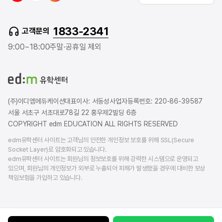
u
v
s
t
e
t
1833-2341
고객문의
u
r
a
b
b
g
9:00~18:00
주말·공휴일 제외
e
l
r
o
a
g
m
(주)이디엠에듀케이션
대표이사: 서동성
사업자등록번호: 220-86-39587
서울 서초구 서초대로78길 22 홍우제2빌딩 6층
COPYRIGHT edm EDUCATION ALL RIGHTS RESERVED
edm유학센터 사이트는 고객님의 안전한 개인정보 보호를 위해 SSL(Secure
Socket Layer)로 암호화되고 있습니다.
edm유학센터 사이트는 회원님의 정보보호를 위해 강력한 시스템으로 운영되고
있으며, 회원님의 개인정보가 외부로 누출되어 피해가 발생했을 경우에 대비한 보상
책임보험을 가입하고 있습니다.