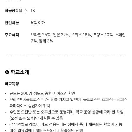
학급당학생 수
18
한인비율
5% 이하
주요국적
브라질 25%, 일본 22%, 스위스 18%, 프랑스 10%, 스페인
7%, 칠레 3%
학교소개
학교특징
규모는 200명 정도로 중형 사이즈의 학원
브리즈번&골드코스트 2센터를 가지고 있으며, 골드코스트 캠퍼스는 서퍼스
파라다이스 중심가에 위치
수업은 오전반 또는 오후반으로 운영되며, 학교 운영 상황에 따라 한 타임
(오전 또는 오후)만 개설될 수 있음
각 영역별로 레벨이 따로 적용된다는 점에서 좀 더 세분화된 학습이 가능
매주 월요일에 레벨테스트와 1:1 학습상담 진행