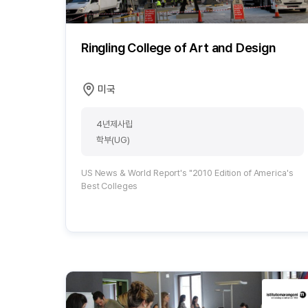
Ringling College of Art and Design
미국
4년제사립
학부(UG)
US News & World Report's "2010 Edition of America's
Best Colleges