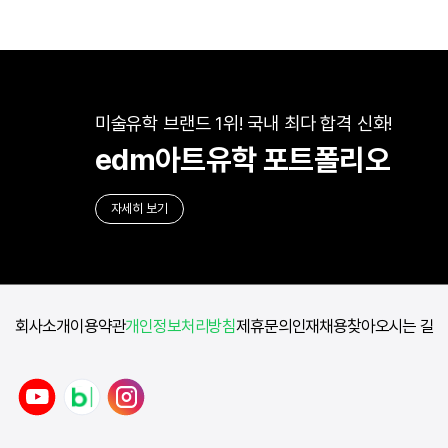
미술유학 브랜드 1위! 국내 최다 합격 신화!
edm아트유학 포트폴리오
자세히 보기
회사소개
이용약관
개인정보처리방침
제휴문의
인재채용
찾아오시는 길
y
n
i
o
a
n
u
v
s