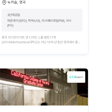
뉴카슬, 영국
3년제공립
파운데이션(FD), 학부(UG), 석사예비과정(PM), 석사
(PG)
영국 가디언지 아트 앤 디자인 스쿨 랭킹 17위
(2014)Northumbria대학교는 지난 10여 년 동안 영국에서 좋은
성적을 거두고 있는 신예 대학교로 성장하며 자리