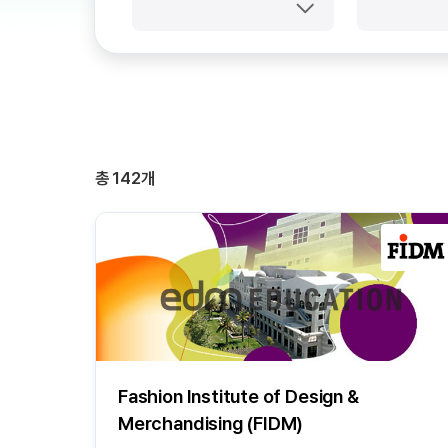
총
142
개
Fashion Institute of Design &
Merchandising (FIDM)