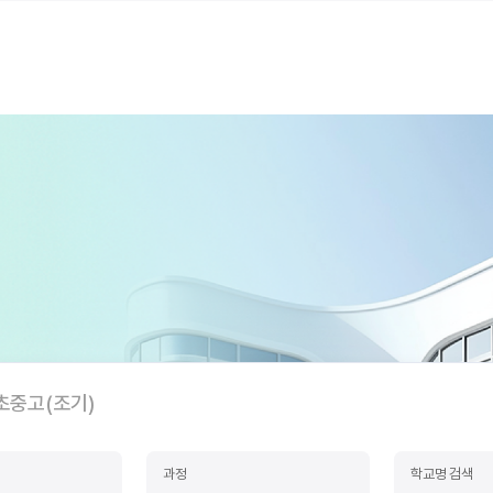
초중고(조기)
과정
학교명 검색