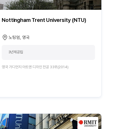
Nottingham Trent University (NTU)
노팅엄, 영국
3년제공립
영국 가디언지 아트앤 디자인 전공 33위(2014)