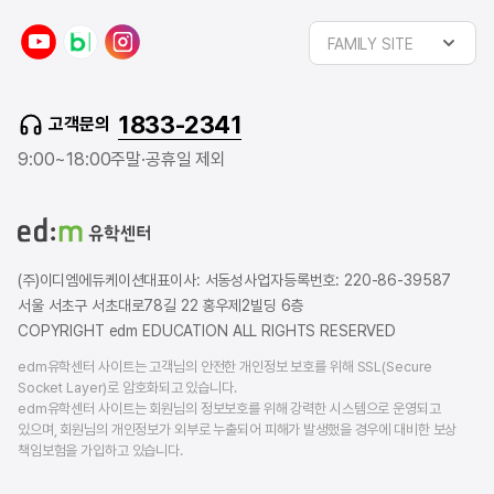
y
n
i
FAMILY SITE
o
a
n
u
v
s
t
e
t
1833-2341
고객문의
u
r
a
b
b
g
9:00~18:00
주말·공휴일 제외
e
l
r
o
a
g
m
(주)이디엠에듀케이션
대표이사: 서동성
사업자등록번호: 220-86-39587
서울 서초구 서초대로78길 22 홍우제2빌딩 6층
COPYRIGHT edm EDUCATION ALL RIGHTS RESERVED
edm유학센터 사이트는 고객님의 안전한 개인정보 보호를 위해 SSL(Secure
Socket Layer)로 암호화되고 있습니다.
edm유학센터 사이트는 회원님의 정보보호를 위해 강력한 시스템으로 운영되고
있으며, 회원님의 개인정보가 외부로 누출되어 피해가 발생했을 경우에 대비한 보상
책임보험을 가입하고 있습니다.