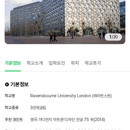
1
/
20
기본정보
학교소개
입학요건
위치
학교후기
기본정보
학교명
Ravensbourne University London (레이번스번)
학교종류
3년제공립
추천 포인트
영국 가디언지 아트앤 디자인 전공 75 위(2014)