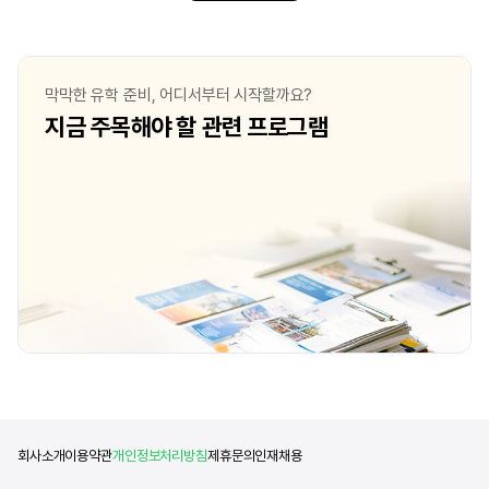
쏟아온 노력과 고민들이 떠올랐고, 그 모든
되면서부터 센트럴 세인
과정에 대한 보상을 받는 기분이 들어 더욱
좋아하는 것을 공부하고
기뻤습니다. 이번 합격을 통해 뭐든지
꿈꿔왔었는데, 이 막연했
노력해서 안 되는건 없다는걸 깨닫게 된 것
되어서 너무 기뻐요. 사
막막한 유학 준비, 어디서부터 시작할까요?
같아요. 이제 곧 런던에서 새로운 일상을
안나지 만 좋은 기회를 
지금 주목해야 할 관련 프로그램
살아갈 생각에 하루하루 설렘 속에서 그곳의
열심히 최선을 다하려고 
삶을 상상하고 있습니다. 2. 포트폴리오는
포트폴리오는 언제부터,
언제부터, 어떻게 준비했나요? 포트폴리오는
학교와 병행하면서 방학
약 7개월간 준비를 했습니다. 2025년 7월
나오다보니 포트폴리오 
중순부터 202
걸린 거 같아요. 아무 
보니까 처
회사소개
이용약관
개인정보처리방침
제휴문의
인재채용