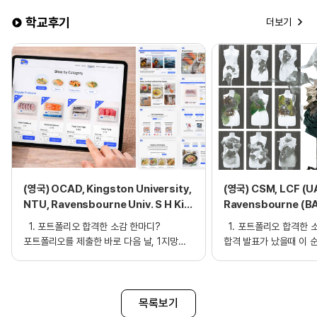
학교후기
더보기
(영국) OCAD, Kingston University,
(영국) CSM, LCF (U
NTU, Ravensbourne Univ. S H Kim
Ravensbourne (BA)
_ Graphic Design BA
Rho_ Fashion Desi
1. 포트폴리오 합격한 소감 한마디?
1. 포트폴리오 합격한 
BA_edm 포트폴리오 
포트폴리오를 제출한 바로 다음 날, 1지망
합격 발표가 났을때 이 
더블타임 1개월, 풀타임
학교였던 Kingston University로부터 합격
합격메일을 몇번씩이나 
메일을 받았을 때는 너무 갑작스러워서 쉽게
몰라요. 비전공자 로써 
믿기지 않았고, 얼떨떨한 마음에 메일을 몇
준비하면서 항상 반신반
번이나 다시 확인하게 되었던 것 같습니다.
그동안의 노력과 고생이 
목록보기
지난 7개월 동안 포트폴리오를 준비하며
뿌듯했습니다. 패션에 관