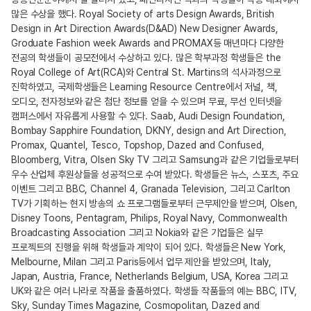
많은 수상을 했다. Royal Society of arts Design Awards, British
Design in Art Direction Awards(D&AD) New Designer Awards,
Groduate Fashion week Awards and PROMAX등 매년마다 다양한
전공의 학생들이 공모전에서 수상하고 있다. 많은 학부과정 학생들은 the
Royal College of Art(RCA)와 Central St. Martins의 석사과정으로
진학하였고, 국제학생들은 Learning Resource Centre에서 저널, 책,
오디오, 전자정보와 같은 첨단 정보를 얻을 수 있으며 무료, 무선 인터넷을
캠퍼스에서 자유롭게 사용할 수 있다. Saab, Audi Design Foundation,
Bombay Sapphire Foundation, DKNY, design and Art Direction,
Promax, Quantel, Tesco, Topshop, Dazed and Confused,
Bloomberg, Vitra, Olsen Sky TV 그리고 Samsung과 같은 기업들로부터
우수 산업체 후원상들을 성공적으로 수여 받았다. 학생들은 뉴스, 스포츠, 주요
이벤트 그리고 BBC, Channel 4, Granada Television, 그리고 Carlton
TV가 기획하는 현지 방송의 쇼 프로그램들로부터 근무제안을 받으며, Olsen,
Disney Toons, Pentagram, Philips, Royal Navy, Commonwealth
Broadcasting Association 그리고 Nokia와 같은 기업들은 실무
프로젝트의 진행을 위해 학생들과 계약이 되어 있다. 학생들은 New York,
Melbourne, Milan 그리고 Paris등에서 업무 제안을 받았으며, Italy,
Japan, Austria, France, Netherlands Belgium, USA, Korea 그리고
UK와 같은 여러 나라로 작품을 출품하였다. 학생들 작품들의 예는 BBC, ITV,
Sky, Sunday Times Magazine, Cosmopolitan, Dazed and