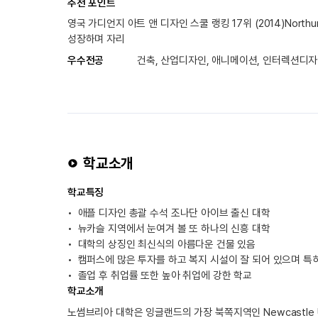
추천 포인트
영국 가디언지 아트 앤 디자인 스쿨 랭킹 17위 (2014)Nor
성장하며 자리
우수전공
건축, 산업디자인, 애니메이션, 인터렉션디자
학교소개
학교특징
애플 디자인 총괄 수석 조나단 아이브 출신 대학
뉴카슬 지역에서 눈여겨 볼 또 하나의 신흥 대학
대학의 상징인 최신식의 아름다운 건물 있음
캠퍼스에 많은 투자를 하고 복지 시설이 잘 되어 있으며 특
졸업 후 취업률 또한 높아 취업에 강한 학교
학교소개
노썸브리아 대학은 잉글랜드의 가장 북쪽지역인 Newcastle 