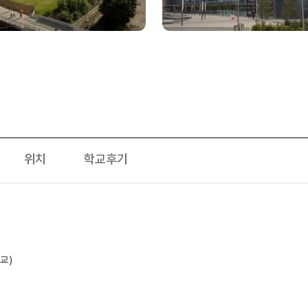
위치
학교후기
학교)