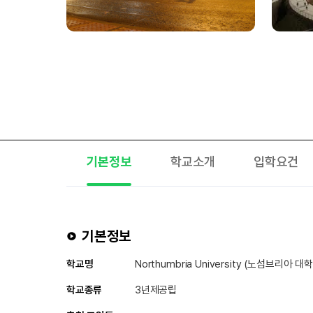
기본정보
학교소개
입학요건
기본정보
학교명
Northumbria University (노섬브리아 대
학교종류
3년제공립