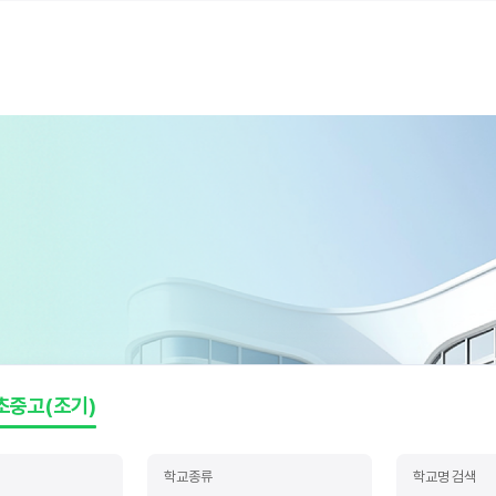
초중고(조기)
학교종류
학교명 검색