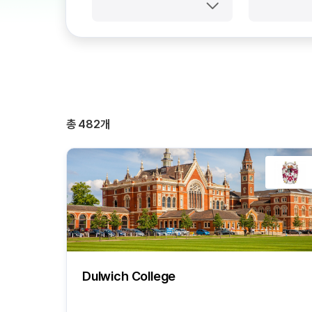
총
482
개
Dulwich College