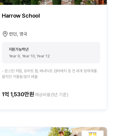
Harrow School
런던, 영국
지원가능학년
Year 9, Year 10, Year 12
- 윈스턴 처칠, 로버트 필, 베네딕트 컴버배치 등 전 세계 정재계를
움직인 거물들 많이 배출
1억 1,530만원
예상비용(1년 기준)