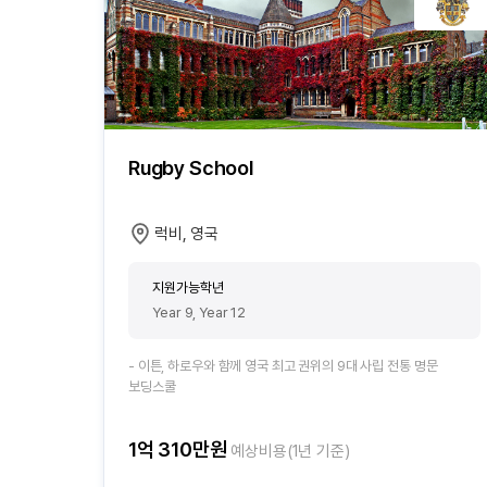
Rugby School
럭비, 영국
지원가능학년
Year 9, Year 12
- 이튼, 하로우와 함께 영국 최고 권위의 9대 사립 전통 명문
보딩스쿨
1억 310만원
예상비용(1년 기준)