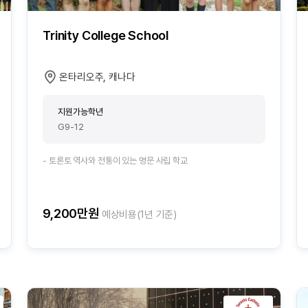
Trinity College School
온타리오주, 캐나다
지원가능학년
G9-12
- 토론토 역사와 전통이 있는 명문 사립 학교
9,200만원
예상비용(1년 기준)