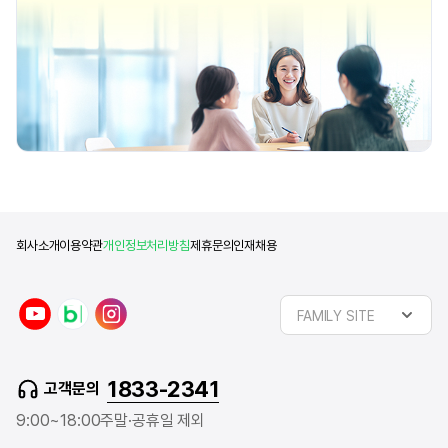
회사소개
이용약관
개인정보처리방침
제휴문의
인재채용
y
n
i
FAMILY SITE
o
a
n
u
v
s
t
e
t
1833-2341
고객문의
u
r
a
b
b
g
9:00~18:00
주말·공휴일 제외
e
l
r