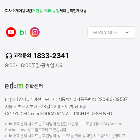
회사소개
이용약관
개인정보처리방침
제휴문의
인재채용
y
n
i
FAMILY SITE
o
a
n
u
v
s
t
e
t
1833-2341
고객문의
u
r
a
b
b
g
9:00~18:00
주말·공휴일 제외
e
l
r
o
a
g
m
(주)이디엠에듀케이션
대표이사: 서동성
사업자등록번호: 220-86-39587
서울 서초구 서초대로78길 22 홍우제2빌딩 6층
COPYRIGHT edm EDUCATION ALL RIGHTS RESERVED
edm유학센터 사이트는 고객님의 안전한 개인정보 보호를 위해 SSL(Secure
Socket Layer)로 암호화되고 있습니다.
edm유학센터 사이트는 회원님의 정보보호를 위해 강력한 시스템으로 운영되고