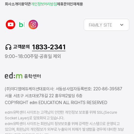
회사소개
이용약관
개인정보처리방침
제휴문의
인재채용
y
n
i
FAMILY SITE
o
a
n
u
v
s
t
e
t
1833-2341
고객문의
u
r
a
b
b
g
9:00~18:00
주말·공휴일 제외
e
l
r
o
a
g
m
(주)이디엠에듀케이션
대표이사: 서동성
사업자등록번호: 220-86-39587
서울 서초구 서초대로78길 22 홍우제2빌딩 6층
COPYRIGHT edm EDUCATION ALL RIGHTS RESERVED
edm유학센터 사이트는 고객님의 안전한 개인정보 보호를 위해 SSL(Secure
Socket Layer)로 암호화되고 있습니다.
edm유학센터 사이트는 회원님의 정보보호를 위해 강력한 시스템으로 운영되고
있으며, 회원님의 개인정보가 외부로 누출되어 피해가 발생했을 경우에 대비한 보상