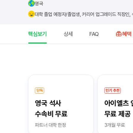
영국
대학 졸업 예정자/졸업생, 커리어 업그레이드 직장인,
핵심보기
상세
FAQ
혜택
핵
심
보
기
단독
인기 추천
영국 석사
아이엘츠 
수속비 무료
무료 제공
파트너 대학 한정
3개월 무료