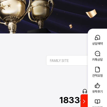
상담예약
카톡상담
FAMILY SITE
견적요청
고객문의
유학후기
1833-2341