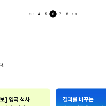
4
5
6
7
8
다.
속보] 영국 석사
결과를 바꾸는