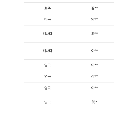
호주
김**
미국
양**
캐나다
윤**
캐나다
이**
영국
이**
영국
김**
영국
이**
영국
郭*