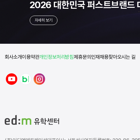
2026 대한민국
퍼스트브랜드 
자세히 보기
회사소개
이용약관
개인정보처리방침
제휴문의
인재채용
찾아오시는 길
y
n
i
o
a
n
u
v
s
t
e
t
u
r
a
b
b
g
e
l
r
o
a
g
m