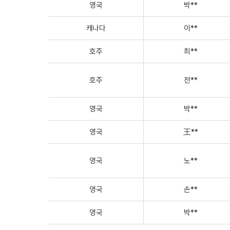
영국
박**
캐나다
이**
호주
최**
호주
전**
영국
박**
영국
王**
영국
노**
영국
손**
영국
박**