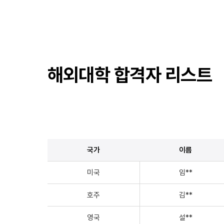
해외대학 합격자 리스트
국가
이름
미국
임**
호주
김**
영국
설**