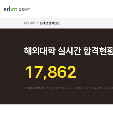
해외대학
실시간 합격현황
해외대학
실시간 합격현
,
1
7
8
6
2
※ edm유학센터·아트유학 기준(2013~2026.08 기준),
조건부·중복 포함 대