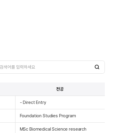
검
색
전공
- Direct Entry
Foundation Studies Program
MSc Biomedical Science research