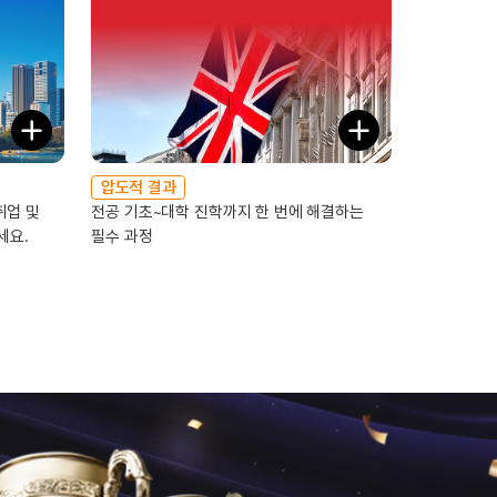
압도적 결과
추천
취업 및
전공 기초~대학 진학까지 한 번에 해결하는
SAT·비교
세요.
필수 과정
솔루션