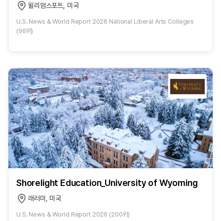
윌리엄스포트, 미국
U.S. News & World Report 2026 National Liberal Arts Colleges
(96위)
Shorelight Education_University of Wyoming
래러미, 미국
U.S. News & World Report 2026 (200위)