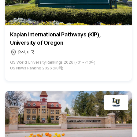
Kaplan International Pathways (KIP),
University of Oregon
유진, 미국
QS World University Rankings 2026 (701~710위)
US News Ranking 2026 (98위)