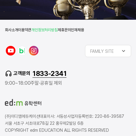
회사소개
이용약관
개인정보처리방침
제휴문의
인재채용
y
n
i
FAMILY SITE
o
a
n
u
v
s
t
e
t
1833-2341
고객문의
u
r
a
b
b
g
9:00~18:00
주말·공휴일 제외
e
l
r
o
a
g
m
(주)이디엠에듀케이션
대표이사: 서동성
사업자등록번호: 220-86-39587
서울 서초구 서초대로78길 22 홍우제2빌딩 6층
COPYRIGHT edm EDUCATION ALL RIGHTS RESERVED