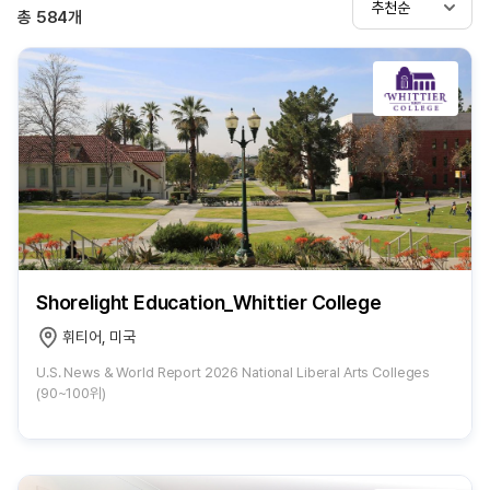
추천순
총
584
개
Shorelight Education_Whittier College
휘티어, 미국
U.S. News & World Report 2026 National Liberal Arts Colleges
(90~100위)