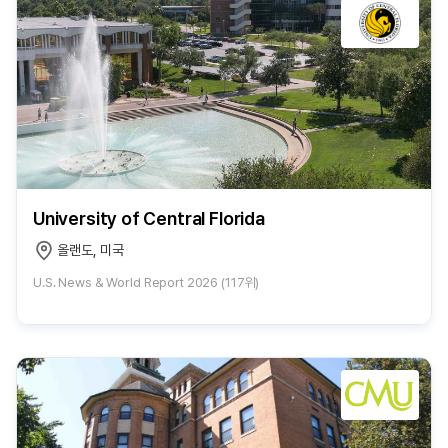
University of Central Florida
올랜도, 미국
U.S. News & World Report 2026 (117위)