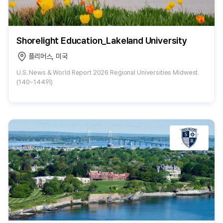
Shorelight Education_Lakeland University
플리머스, 미국
U.S. News & World Report 2026 Regional Universities Midwest
(140~144위)