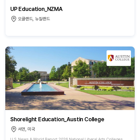
UP Education_NZMA
오클랜드, 뉴질랜드
Shorelight Education_Austin College
셔먼, 미국
U.S. News & World Report 2026 National Liberal Arts Colleges