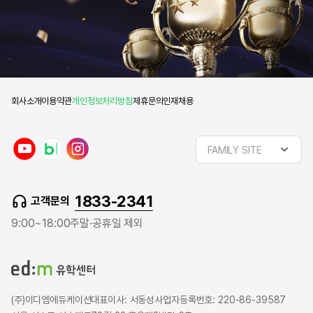
회사소개
이용약관
개인정보처리방침
제휴문의
인재채용
y
n
i
FAMILY SITE
o
a
n
u
v
s
t
e
t
1833-2341
고객문의
u
r
a
b
b
g
9:00~18:00
주말·공휴일 제외
e
l
r
o
a
g
m
(주)이디엠에듀케이션
대표이사: 서동성
사업자등록번호: 220-86-39587