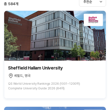
추천순
총
584
개
Sheffield Hallam University
셰필드, 영국
QS World University Rankings 2026 (1001~1200위)
Complete University Guide 2026 (84위)