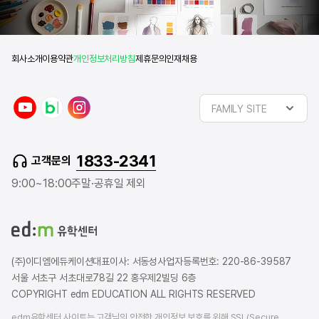
회사소개
이용약관
개인정보처리방침
제휴문의
인재채용
y
n
i
FAMILY SITE
o
a
n
u
v
s
t
e
t
1833-2341
고객문의
u
r
a
b
b
g
9:00~18:00
주말·공휴일 제외
e
l
r
o
a
g
m
(주)이디엠에듀케이션
대표이사: 서동성
사업자등록번호: 220-86-39587
서울 서초구 서초대로78길 22 홍우제2빌딩 6층
COPYRIGHT edm EDUCATION ALL RIGHTS RESERVED
edm유학센터 사이트는 고객님의 안전한 개인정보 보호를 위해 SSL(Secure