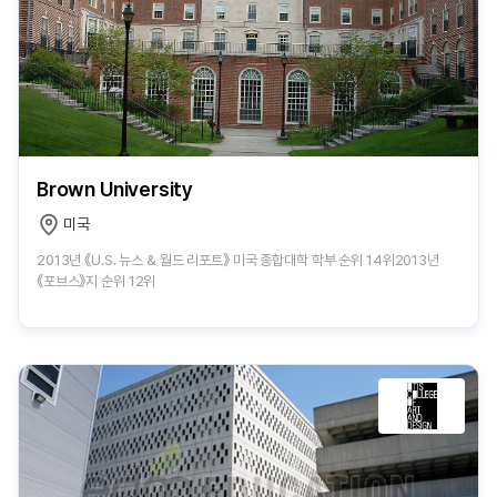
Brown University
미국
2013년 《U.S. 뉴스 & 월드 리포트》 미국 종합대학 학부 순위 14위2013년
《포브스》지 순위 12위