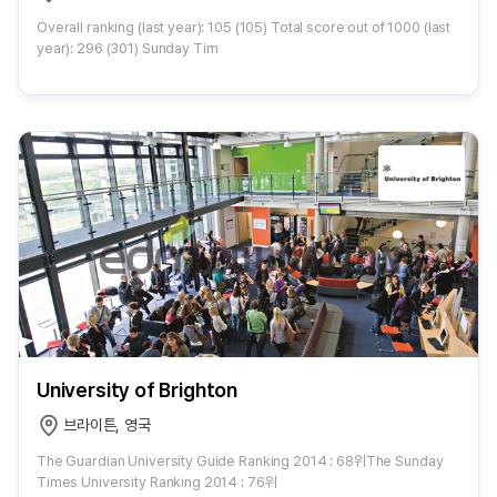
Overall ranking (last year): 105 (105) Total score out of 1000 (last
year): 296 (301) Sunday Tim
University of Brighton
브라이튼, 영국
The Guardian University Guide Ranking 2014 : 68위The Sunday
Times University Ranking 2014 : 76위