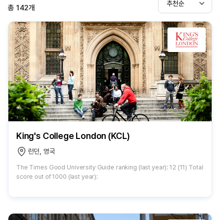
추천순
총
142
개
King's College London (KCL)
런던, 영국
The Times Good University Guide ranking (last year): 12 (11) Total
score out of 1000 (last year):