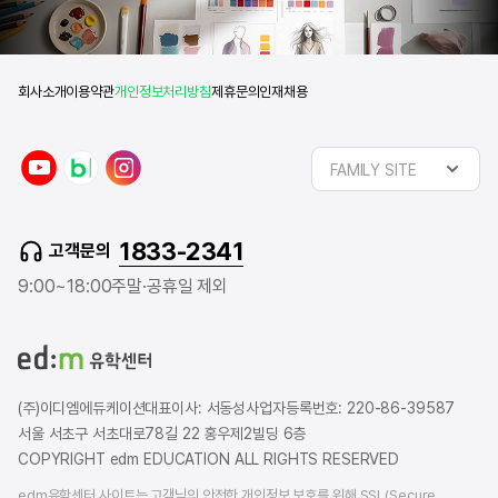
회사소개
이용약관
개인정보처리방침
제휴문의
인재채용
y
n
i
FAMILY SITE
o
a
n
u
v
s
t
e
t
1833-2341
고객문의
u
r
a
b
b
g
9:00~18:00
주말·공휴일 제외
e
l
r
o
a
g
m
(주)이디엠에듀케이션
대표이사: 서동성
사업자등록번호: 220-86-39587
서울 서초구 서초대로78길 22 홍우제2빌딩 6층
COPYRIGHT edm EDUCATION ALL RIGHTS RESERVED
edm유학센터 사이트는 고객님의 안전한 개인정보 보호를 위해 SSL(Secure