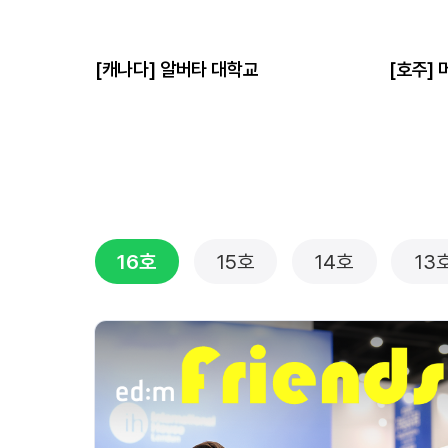
[캐나다] 알버타 대학교
[호주]
16호
15호
14호
13