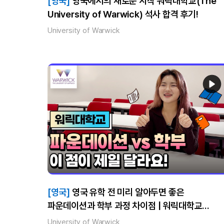
[영국]
영국에서의 새로운 시작 워릭대학교(The
University of Warwick) 석사 합격 후기!
University of Warwick
[영국]
영국 유학 전 미리 알아두면 좋은
파운데이션과 학부 과정 차이점 | 워릭대학교
비즈니스스쿨 후기
University of Warwick