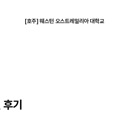
[호주] 웨스턴 오스트레일리아 대학교
[영국] 
얼 후기
트
분위기 총정리
 어학원 후기 총정리
반이다