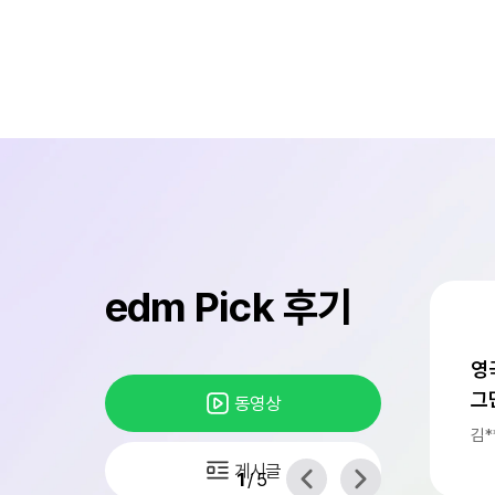
edm Pick 후기
영
그
동영상
후
김*
게시글
1
/
5