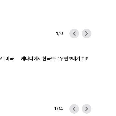
1
/ 6
 | 미국
캐나다에서 한국으로 우편보내기 TIP
영국 유학 
1
/ 14