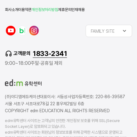
회사소개
이용약관
개인정보처리방침
제휴문의
인재채용
y
n
i
FAMILY SITE
o
a
n
u
v
s
t
e
t
1833-2341
고객문의
u
r
a
b
b
g
9:00~18:00
주말·공휴일 제외
e
l
r
o
a
g
m
(주)이디엠에듀케이션
대표이사: 서동성
사업자등록번호: 220-86-39587
서울 서초구 서초대로78길 22 홍우제2빌딩 6층
COPYRIGHT edm EDUCATION ALL RIGHTS RESERVED
edm유학센터 사이트는 고객님의 안전한 개인정보 보호를 위해 SSL(Secure
Socket Layer)로 암호화되고 있습니다.
edm유학센터 사이트는 회원님의 정보보호를 위해 강력한 시스템으로 운영되고