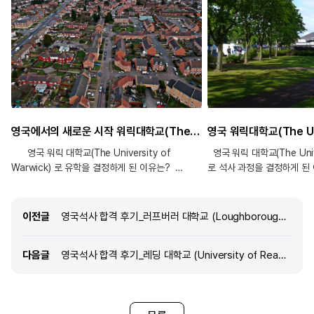
영국에서의 새로운 시작 워릭대학교(The University of Warwick) 석사 합격 후기!
영국 워릭 대학교(The Univer
영국 워릭 대학교(The University of
로 석사 과정을 결정하게 된
Warwick) 로 유학을 결정하게 된 이유는?
선택한 이유는 세계적으로 
영국을 택하게 된 주된 이유는 크게 2가지가 있는
갖추고 있으며, 더욱이 석사 
것 같아요. 우선 제 입장에서 석사 과정이
수 있다는 점에서 큰 메리트
1년이라는 게 가장 큰 매력으로 다가왔고, 다른
이전글
이전글
영국석사 합격 후기_러프버러 대학교 (Loughborough University) 스포츠 마케팅 석사
짧은 시간 안에 효율적으로 
나라랑 비교했을 때 가장 마음을 편하게 해주는
있다는 점은 커리어를 빠르
곳이었던 것 같습니다. 저는 영국과 인연이 조금
다음글
다음글
영국석사 합격 후기_레딩 대학교 (University of Reading) 부동산학 석사
저에게 중요한 요소였습니다
있는 편인데, 한 번은 짧게 교환학생으로 다녀왔고
이유는 명성과 더불어 합리
유럽 자유 여행에서도 영국을 또 방문했습니다.
가지 측면에서 모두 만족스
특별한 이유가 있어서가 아니라, 오히려 뚜렷한
런던 지역은 생활비와 학비가
이유가 없음에도 불구하고 좋은 기억으로 남았다는