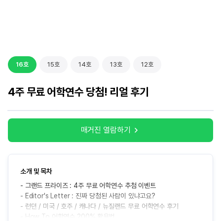
16호
15호
14호
13호
12호
4주 무료 어학연수 당첨! 리얼 후기
매거진 열람하기
매거진 열람하기
매거진 열람하기
매거진 열람하기
매거진 열람하기
소개 및 목차
소개 및 목차
소개 및 목차
소개 및 목차
소개 및 목차
- 그랜드 프라이즈 : 4주 무료 어학연수 추첨 이벤트
- 영국유학 장학금 프로그램
- 연말 무드 따라 고르는 어학연수 코스
- 토론토&밴쿠버 인생샷 스팟 모음집
- 내 성향에 딱 맞는 영국 도시는 어디?
- Editor's Letter : 진짜 당첨된 사람이 있냐고요?
- 영국 석사 지원 준비 과정 총정리
- 이건 꼭! 국가별 Winter Must-Do List
- 퇴사하고 캐나다 어학연수 떠나요!
- 자연 그 자체! 브라이튼에 왔어요
- 런던 / 미국 / 호주 / 캐나다 / 뉴질랜드 무료 어학연수 후기
- 프리마스터로 석사 준비 제대로 하기
- 공부는 토론토에서, 연말은 뉴욕에서!
- 영어 공부부터 해외 취업 경험까지!
- 축구가 좋아서 맨체스터로 왔어요!
- How To 어학연수 200% 활용법
- 석사 입학 전 필수 준비 리스트
- 어학연수 도시별 크리스마스 후기
- 캐나다 어학연수 출국 전 이것만 챙기세요
- 본머스에서 영어와 친해지는 중