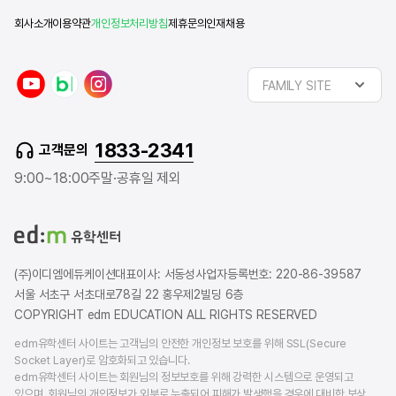
회사소개
이용약관
개인정보처리방침
제휴문의
인재채용
y
n
i
FAMILY SITE
o
a
n
u
v
s
t
e
t
1833-2341
고객문의
u
r
a
b
b
g
9:00~18:00
주말·공휴일 제외
e
l
r
o
a
g
m
(주)이디엠에듀케이션
대표이사: 서동성
사업자등록번호: 220-86-39587
서울 서초구 서초대로78길 22 홍우제2빌딩 6층
COPYRIGHT edm EDUCATION ALL RIGHTS RESERVED
edm유학센터 사이트는 고객님의 안전한 개인정보 보호를 위해 SSL(Secure
Socket Layer)로 암호화되고 있습니다.
edm유학센터 사이트는 회원님의 정보보호를 위해 강력한 시스템으로 운영되고
있으며, 회원님의 개인정보가 외부로 누출되어 피해가 발생했을 경우에 대비한 보상