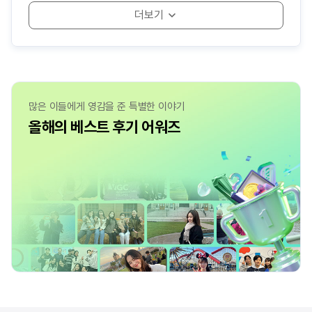
- 다음 주인공은 당신입니다! 유학박람회 일정
- 첫 한 달이 1년을 결정한다
- 겨울 캐나다 어학연수 준비물
- 예비 유학생들과 선배들의 만남, edm네트워킹 데이
- edm유학센터 런던지사 소셜데이 후기
- 직접 듣는 어학연수 Vlog
- 셰필드에서 석사 과정을 한다는 것
- 영국 석사 유학생의 버밍엄 적응기
- 석사생이 에딘버러에서 사는 법
많은 이들에게 영감을 준 특별한 이야기
올해의 베스트 후기 어워즈