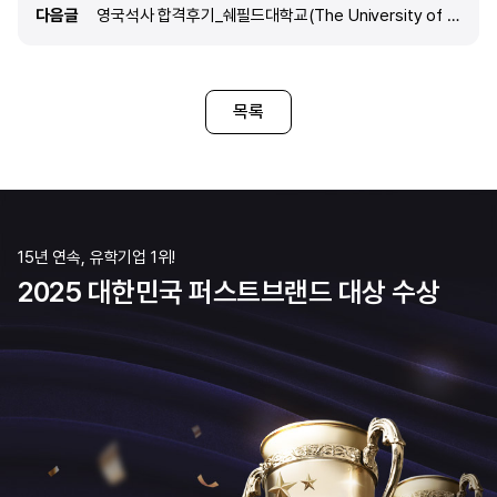
다음글
다음글
영국석사 합격후기_쉐필드대학교(The University of Sheffield)_MA International Management and marketing
하게 되었습니다. 특히 신경공학 분야에 큰 흥미를
가지게 되었는데, 임페리얼 칼리지는 이 분야를
포함한 바이오메디컬 엔지니어링에서 세계적으로
인정받는 학교라 제게 최적의 선택지라고
느꼈습니다. 단순히 학위 취득을 넘어 실제 연구에
목록
깊이 참여하고, 졸업 이후에도 다양한 취업 기회를
얻을 수 있다는 점이 저를 더욱 끌어당겼습니다.
무엇보다 영국은 학문적 깊이와 실용적인 연구
15년 연속, 유학기업 1위!
2025 대한민국 퍼스트브랜드 대상 수상