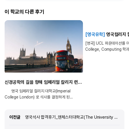
이 학교의 다른 후기
[영국유학]
영국컬리지 합격후기_임페리얼컬리지(
[영국] UCL 파운데이션를 마치
College, Computing
학생은 한국에서 검정고시를 마
파운데이션을 거쳐, Engine
Top3인 Imperial Colleg
진학하셨습니다. 영국으
된 이유는? 외국 유학을 생
신경공학의 길을 향해 임페리얼 칼리지 런던(Imperial College London) 석사 도전 후기
일찍이부터 원하지 않는 과
영국 임페리얼 컬리지 대학교(Imperial
한국의 교육제도에 부담이 
College London) 로 석사를 결정하게 된
꼭 필요한 소수 과목만 집중
이유는? 영국에서 학부를 다니면서 연구 환경과
세계 공용어인 영어도 함께 
학생 지원 체계가 정말 잘 되어 있다는 점을 몸소
영국으로 유학을 가기로 결심
경험할 수 있었습니다. 다양한 국적의 학생들과
호주, 캐나다보다 영국을 택
이전글
이전글
영국석사 합격후기_맨체스터대학교(The University of Manchester)_비지니스 분석학(MSc Business Analytics)
함께 공부하며 시야가 넓어졌고, 자연스럽게
유럽이란 곳에 대한 동경도 
대학원도 영국에서 계속 이어가고 싶다는 생각을