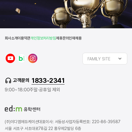
회사소개
이용약관
개인정보처리방침
제휴문의
인재채용
y
n
i
FAMILY SITE
o
a
n
u
v
s
t
e
t
1833-2341
고객문의
u
r
a
b
b
g
9:00~18:00
주말·공휴일 제외
e
l
r
o
a
g
m
(주)이디엠에듀케이션
대표이사: 서동성
사업자등록번호: 220-86-39587
서울 서초구 서초대로78길 22 홍우제2빌딩 6층