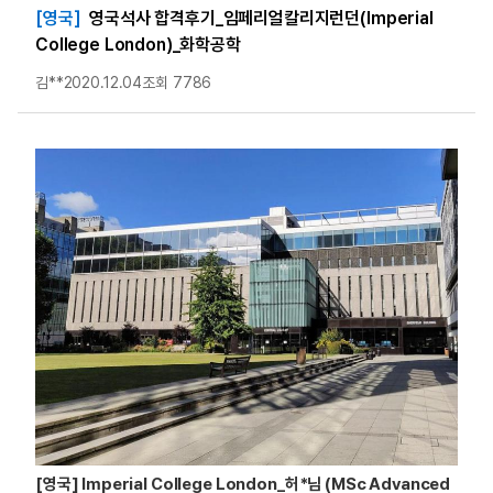
[영국]
영국석사 합격후기_임페리얼칼리지런던(Imperial
College London)_화학공학
김**
2020.12.04
조회 7786
[영국] Imperial College London_허*님 (MSc Advanced