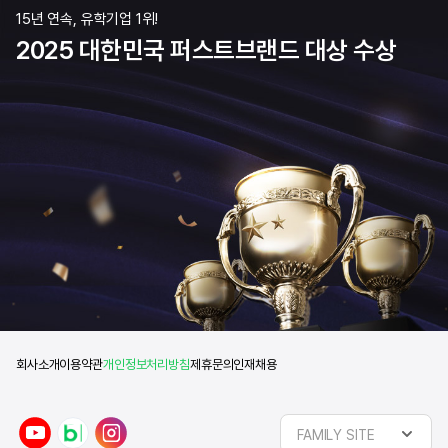
15년 연속, 유학기업 1위!
2025 대한민국 퍼스트브랜드 대상 수상
회사소개
이용약관
개인정보처리방침
제휴문의
인재채용
y
n
i
FAMILY SITE
o
a
n