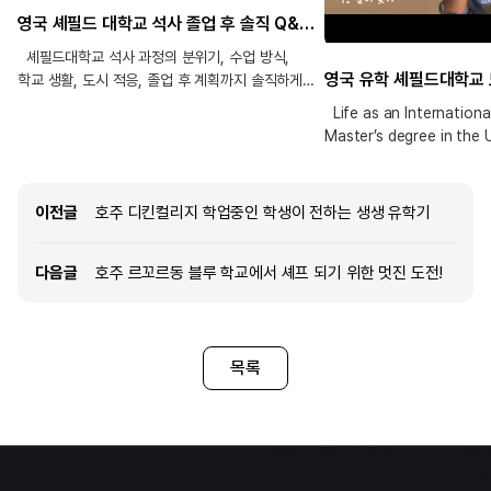
영국 셰필드 대학교 석사 졸업 후 솔직 Q&A | 유학 만족도, 수업, 취업, 생활까지
셰필드대학교 석사 과정의 분위기, 수업 방식,
학교 생활, 도시 적응, 졸업 후 계획까지 솔직하게
정리했습니다. 영국 석사를 고민 중이거나, 셰필드
Life as an Internationa
대학교 석사 진학을 검토하고 있는 분들이라면
Master’s degree in the 
실제 경험 기반 정보로 참고하세요!
이전글
이전글
호주 디킨컬리지 학업중인 학생이 전하는 생생 유학기
다음글
다음글
호주 르꼬르동 블루 학교에서 셰프 되기 위한 멋진 도전!
목록