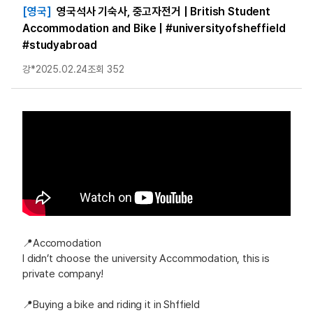
[영국]
영국석사 기숙사, 중고자전거 | British Student
Accommodation and Bike | #universityofsheffield
#studyabroad
강*
2025.02.24
조회 352
📍Accomodation
I didn’t choose the university Accommodation, this is
private company!
📍Buying a bike and riding it in Shffield