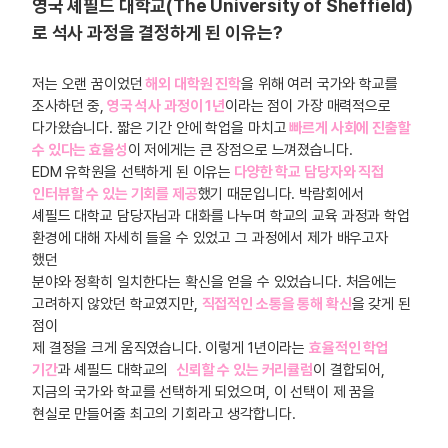
영국 셰필드 대학교(The University of Sheffield)
로 석사 과정을 결정하게 된 이유는?
저는 오랜 꿈이었던
해외 대학원 진학
을 위해 여러 국가와 학교를
조사하던 중,
영국 석사 과정이 1년
이라는 점이 가장 매력적으로
다가왔습니다. 짧은 기간 안에 학업을 마치고
빠르게 사회에 진출할
수 있다는 효율성
이 저에게는 큰 장점으로 느껴졌습니다.
EDM 유학원을 선택하게 된 이유는
다양한 학교 담당자와 직접
인터뷰할 수 있는 기회를 제공
했기 때문입니다. 박람회에서
셰필드 대학교 담당자님과 대화를 나누며 학교의 교육 과정과 학업
환경에 대해 자세히 들을 수 있었고 그 과정에서 제가 배우고자
했던
분야와 정확히 일치한다는 확신을 얻을 수 있었습니다. 처음에는
고려하지 않았던 학교였지만,
직접적인 소통을 통해 확신
을 갖게 된
점이
제 결정을 크게 움직였습니다. 이렇게 1년이라는
효율적인 학업
기간
과 셰필드 대학교의
신뢰할 수 있는 커리큘럼
이 결합되어,
지금의 국가와 학교를 선택하게 되었으며, 이 선택이 제 꿈을
현실로 만들어줄 최고의 기회라고 생각합니다.