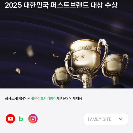
2025 대한민국 퍼스트브랜드 대상 수상
회사소개
이용약관
개인정보처리방침
제휴문의
인재채용
y
n
i
FAMILY SITE
o
a
n
u
v
s