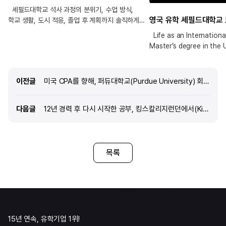
셰필드대학교 석사 과정의 분위기, 수업 방식,
학교 생활, 도시 적응, 졸업 후 계획까지 솔직하게
정리했습니다. 영국 석사를 고민 중이거나, 셰필드
Life as an Internationa
대학교 석사 진학을 검토하고 있는 분들이라면
Master’s degree in the 
실제 경험 기반 정보로 참고하세요!
이전글
이전글
미국 CPA를 향해, 퍼듀대학교(Purdue University) 회계학 전공 유학 이야기
다음글
다음글
12년 경력 후 다시 시작한 공부, 킹스칼리지런던에서(King’s College London) 석사 유학기
목록
15년 연속, 유학기업 1위!