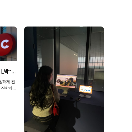
ry - STEM designated
정하게 된
 진학하고
험생활을
기로
자체에
 부분에
시스템이 잘
니 이런