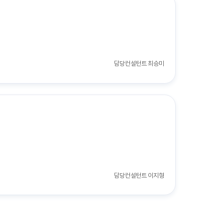
담당컨설턴트
최승미
담당컨설턴트
이지형