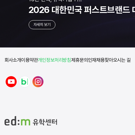
2026 대한민국
퍼스트브랜드 
자세히 보기
회사소개
이용약관
개인정보처리방침
제휴문의
인재채용
찾아오시는 길
y
n
i
o
a
n
u
v
s
t
e
t
u
r
a
b
b
g
e
l
r
o
a