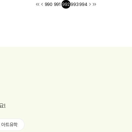
990
991
992
993
994
요!
아트유학