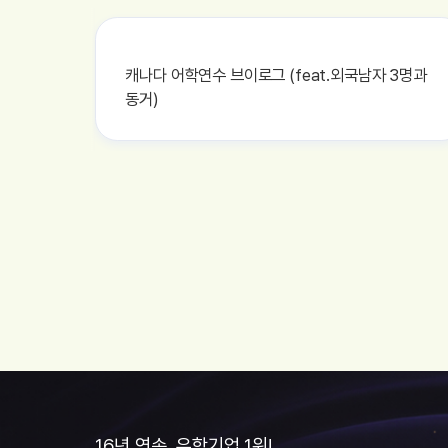
캐나다 어학연수 브이로그 (feat.외국남자 3명과
동거)
16년 연속, 유학기업 1위!