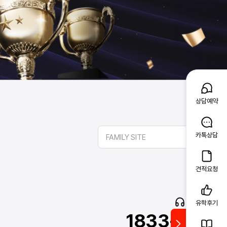
상담예약
카톡상담
FAMILY SITE
견적요청
고객문의
유학후기
1833-2341